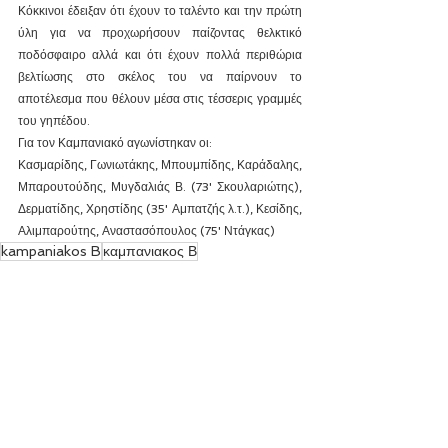
Κόκκινοι έδειξαν ότι έχουν το ταλέντο και την πρώτη 
ύλη για να προχωρήσουν παίζοντας θελκτικό 
ποδόσφαιρο αλλά και ότι έχουν πολλά περιθώρια 
βελτίωσης στο σκέλος του να παίρνουν το 
αποτέλεσμα που θέλουν μέσα στις τέσσερις γραμμές 
του γηπέδου.
Για τον Καμπανιακό αγωνίστηκαν οι:
Κασμαρίδης, Γωνιωτάκης, Μπουμπίδης, Καράδαλης, 
Μπαρουτούδης, Μυγδαλιάς Β. (73' Σκουλαριώτης), 
Δερματίδης, Χρηστίδης (35' Αμπατζής λ.τ.), Κεσίδης, 
Αλιμπαρούτης, Αναστασόπουλος (75' Ντάγκας)
kampaniakos B
καμπανιακος Β
ΚΑΜΠΑΝΙΑΚΟΣ Β΄
Εμφάνιση όλων
Πρόσφατες αναρτήσεις