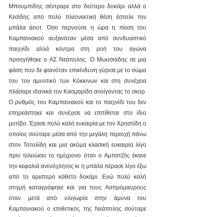
Μπουμπίδης σέντραρε στο δεύτερο δοκάρι αλλά ο 
Κεσίδης από πολύ πλεονεκτική θέση έστειλε την 
μπάλα άουτ. Όσο περνούσε η ώρα η πίεση του 
Καμπανιακού αυξανόταν μέσα από συνδυαστικό 
παιχνίδι αλλά κόντρα στη ροή του αγώνα 
προηγήθηκε ο ΑΣ Νεάπολης. Ο Μωυσιάδης σε μια 
φάση που δε φαινόταν επικίνδυνη γύρισε με το σώμα 
του τον αμυντικό των Κόκκινων και στη συνέχεια 
πλάσαρε ιδανικά τον Κασμαρίδη ανοίγοντας το σκορ. 
Ο ρυθμός του Καμπανιακού και το παιχνίδι του δεν 
επηρεάστηκε και συνέχισε να επιτίθεται στο ίδιο 
μοτίβο. Έχασε πολύ καλή ευκαιρία με τον Χρηστίδη ο 
οποίος σούταρε μέσα από την μεγάλη περιοχή πάνω 
στον Τοτολίδη και μια ακόμα κλασική ευκαιρία λίγο 
πριν τελειώσει το ημίχρονο όταν ο Αμπατζής έκανε 
την κεφαλιά ανενόχλητος κι η μπάλα πέρασε λίγο έξω 
από το αριστερό κάθετο δοκάρι. Ενώ πολύ καλή 
στιγμή καταγράφηκε και για τους Ασπρόμαυρους 
όταν μετά από ολιγωρία στην άμυνα του 
Καμπανιακού ο επιθετικός της Νεάπολης σούταρε 