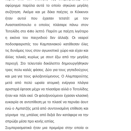
σφύριγμα παρόλα αυτά το οποίο σηκώνει μεγάλη 
συζήτηση. Ακόμα και με δέκα παίχτες οι Κόκκινοι 
ήταν αυτοί που έχασαν τετατέτ με τον 
Αναστασόπουλο ο οποίος πλάσαρε πάνω στον 
Τοτολίδη στο 68ο λεπτό. Παρότι με παίχτη λιγότερο 
η εικόνα του παιχνιδιού δεν άλλαξε. Οι νεαροί 
ποδοσφαιριστές του Καμπανιακού κατέθεσαν όλες 
τις δυνάμεις τους στον αγωνιστικό χώρο και είχαν και 
άλλες τελικές κυρίως με σουτ έξω από την μεγάλη 
περιοχή. Στο τελευταίο δεκάλεπτο δημιουργήθηκαν 
τρεις πολυ καλές φάσεις. Δύο για τους γηπεδούχους 
και μια για τους φιλοξενούμενους. Ο Αλιμπαρούτης 
μετά από πολύ ωραία ατομική ενέργεια πλάγια 
αριστερά έφτασε μέχρι να πλασάρει αλλά ο Τοτολίδης 
ήταν και πάλι εκεί. Οι φιλοξενούμενοι έχασαν κλασική 
ευκαιρία σε αντεπίθεση με το πλασέ να περνάει άουτ 
ενώ ο Αμπατζής μετά από συντονισμένη επίθεση και 
γύρισμα  της μπάλας από δεξιά δεν κατάφερε να την 
σπρώξει μέσα προ κενής εστίας.
Συμπερασματικά ήταν μια πρεμιέρα στην οποία οι 