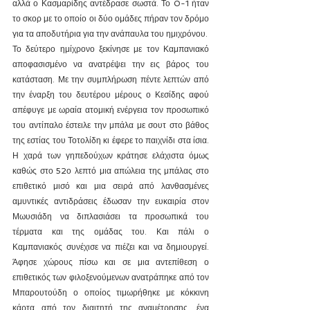
αλλά ο Κασμαρίδης αντέδρασε σωστά. Το 0-1 ήταν 
το σκορ με το οποίο οι δύο ομάδες πήραν τον δρόμο 
για τα αποδυτήρια για την ανάπαυλα του ημιχρόνου.
Το δεύτερο ημίχρονο ξεκίνησε με τον Καμπανιακό 
αποφασισμένο να ανατρέψει την εις βάρος του 
κατάσταση. Με την συμπλήρωση πέντε λεπτών από 
την έναρξη του δευτέρου μέρους ο Κεσίδης αφού 
απέφυγε με ωραία ατομική ενέργεια τον προσωπικό 
του αντίπαλο έστειλε την μπάλα με σουτ στο βάθος 
της εστίας του Τοτολίδη κι έφερε το παιχνίδι στα ίσια. 
Η χαρά των γηπεδούχων κράτησε ελάχιστα όμως 
καθώς στο 52ο λεπτό μια απώλεια της μπάλας στο 
επιθετικό μισό και μια σειρά από λανθασμένες 
αμυντικές αντιδράσεις έδωσαν την ευκαιρία στον 
Μωυσιάδη να διπλασιάσει τα προσωπικά του 
τέρματα και της ομάδας του. Και πάλι ο 
Καμπανιακός συνέχισε να πιέζει και να δημιουργεί. 
Άφησε χώρους πίσω και σε μια αντεπίθεση ο 
επιθετικός των φιλοξενούμενων ανατράπηκε από τον 
Μπαρουτούδη ο οποίος τιμωρήθηκε με κόκκινη 
κάρτα από τον διαιτητή της αναμέτρησης, ένα 