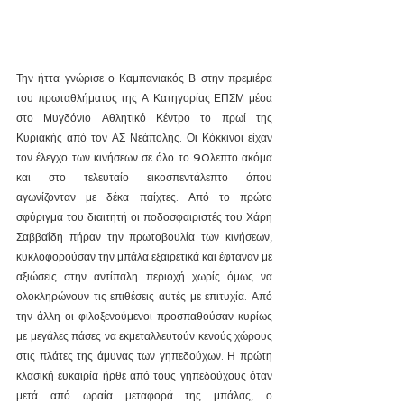
Την ήττα γνώρισε ο Καμπανιακός Β στην πρεμιέρα 
του πρωταθλήματος της Α Κατηγορίας ΕΠΣΜ μέσα 
στο Μυγδόνιο Αθλητικό Κέντρο το πρωί της 
Κυριακής από τον ΑΣ Νεάπολης. Οι Κόκκινοι είχαν 
τον έλεγχο των κινήσεων σε όλο το 90λεπτο ακόμα 
και στο τελευταίο εικοσπεντάλεπτο όπου 
αγωνίζονταν με δέκα παίχτες. Από το πρώτο 
σφύριγμα του διαιτητή οι ποδοσφαιριστές του Χάρη 
Σαββαΐδη πήραν την πρωτοβουλία των κινήσεων, 
κυκλοφορούσαν την μπάλα εξαιρετικά και έφταναν με 
αξιώσεις στην αντίπαλη περιοχή χωρίς όμως να 
ολοκληρώνουν τις επιθέσεις αυτές με επιτυχία. Από 
την άλλη οι φιλοξενούμενοι προσπαθούσαν κυρίως 
με μεγάλες πάσες να εκμεταλλευτούν κενούς χώρους 
στις πλάτες της άμυνας των γηπεδούχων. Η πρώτη 
κλασική ευκαιρία ήρθε από τους γηπεδούχους όταν 
μετά από ωραία μεταφορά της μπάλας, ο 