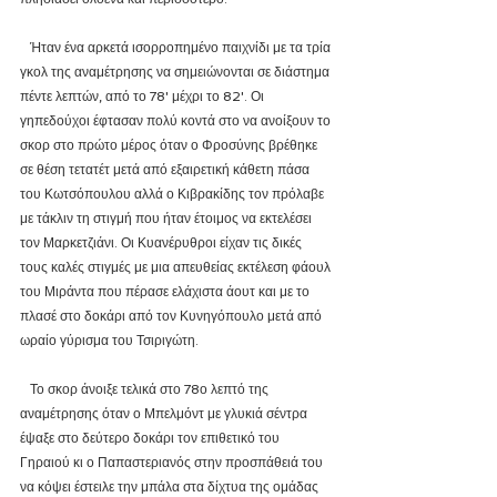
   Ήταν ένα αρκετά ισορροπημένο παιχνίδι με τα τρία 
γκολ της αναμέτρησης να σημειώνονται σε διάστημα 
πέντε λεπτών, από το 78' μέχρι το 82'. Οι 
γηπεδούχοι έφτασαν πολύ κοντά στο να ανοίξουν το 
σκορ στο πρώτο μέρος όταν ο Φροσύνης βρέθηκε 
σε θέση τετατέτ μετά από εξαιρετική κάθετη πάσα 
του Κωτσόπουλου αλλά ο Κιβρακίδης τον πρόλαβε 
με τάκλιν τη στιγμή που ήταν έτοιμος να εκτελέσει 
τον Μαρκετζιάνι. Οι Κυανέρυθροι είχαν τις δικές 
τους καλές στιγμές με μια απευθείας εκτέλεση φάουλ 
του Μιράντα που πέρασε ελάχιστα άουτ και με το 
πλασέ στο δοκάρι από τον Κυνηγόπουλο μετά από 
ωραίο γύρισμα του Τσιριγώτη.
   Το σκορ άνοιξε τελικά στο 78ο λεπτό της 
αναμέτρησης όταν ο Μπελμόντ με γλυκιά σέντρα 
έψαξε στο δεύτερο δοκάρι τον επιθετικό του 
Γηραιού κι ο Παπαστεριανός στην προσπάθειά του 
να κόψει έστειλε την μπάλα στα δίχτυα της ομάδας 