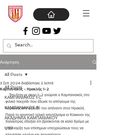
Ανάρτηση
All Posts
3 Σεπ 2024
διαβάστηκε 2 λεπτά
All Posts
Καμπανιακός - Ηρακλής 1-2
    Την ήττα με σκορ 1-2 γνώρισε ο Καμπανιακός στο 
ΚΑΜΠΑΝΙΑΚΟΣ FC
φιλικό παιχνίδι που έδωσε το απόγευμα της 
ΚΑΜΠΑΝΙΑΚΟΣ Β΄
Κυριακής στο γήπεδό του απέναντι στον Ηρακλή. 
Παρά το αρνητικό τελικό αποτέλεσμα οι Κόκκινοι της 
ΑΚΑΔΗΜΙΑ ΚΑΜΠΑΝΙΑΚΟΥ
Χαλάστρας έδειξαν ότι βρίσκονται σε καλό δρόμο με 
U19
την έναρξη των επίσημων υποχρεώσεων τους να 
πλησιάσει ολοένα και περισσότερο.