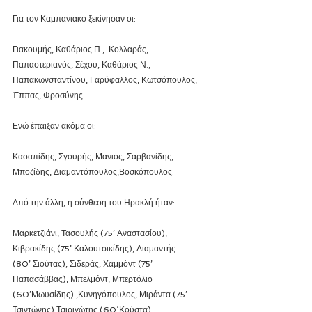
Για τον Καμπανιακό ξεκίνησαν οι:
Γιακουμής, Καθάριος Π.,  Κολλαράς, 
Παπαστεριανός, Σέχου, Καθάριος Ν., 
Παπακωνσταντίνου, Γαρύφαλλος, Κωτσόπουλος, 
Έππας, Φροσύνης
Ενώ έπαιξαν ακόμα οι:
Κασαπίδης, Σγουρής, Μανιός, Σαρβανίδης, 
Μποζίδης, Διαμαντόπουλος,Βοσκόπουλος.
Από την άλλη, η σύνθεση του Ηρακλή ήταν: 
Μαρκετζιάνι, Τασουλής (75’ Αναστασίου), 
Κιβρακίδης (75’ Καλουτσικίδης), Διαμαντής
(80’ Σιούτας), Σιδεράς, Χαμμόντ (75’ 
Παπασάββας), Μπελμόντ, Μπερτόλιο 
(60’Μωυσίδης) ,Κυνηγόπουλος, Μιράντα (75’ 
Τσιντώνης),Τσιριγώτης (60΄Κούστα)