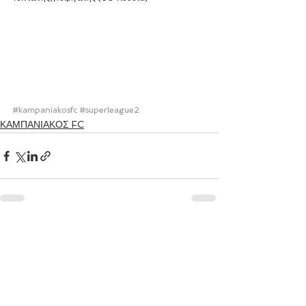
#kampaniakosfc
#superleague2
ΚΑΜΠΑΝΙΑΚΟΣ FC
Εμφάνιση όλων
Πρόσφατες αναρτήσεις