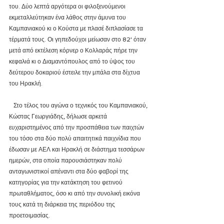
του. Δύο λεπτά αργότερα οι φιλοξενούμενοι 
εκμεταλλεύτηκαν ένα λάθος στην άμυνα του 
Καμπανιακού κι ο Κούστα με πλασέ διπλασίασε τα 
τέρματά τους. Οι γηπεδούχοι μείωσαν στο 82' όταν 
μετά από εκτέλεση κόρνερ ο Κολλαράς πήρε την 
κεφαλιά κι ο Διαμαντόπουλος από το ύψος του 
δεύτερου δοκαριού έστειλε την μπάλα στα δίχτυα 
του Ηρακλή.
   Στο τέλος του αγώνα ο τεχνικός του Καμπανιακού, 
Κώστας Γεωργιάδης, δήλωσε αρκετά 
ευχαριστημένος από την προσπάθεια των παιχτών 
του τόσο στα δύο πολύ απαιτητικά παιχνίδια που 
έδωσαν με ΑΕΛ και Ηρακλή σε διάστημα τεσσάρων 
ημερών, στα οποία παρουσιάστηκαν πολύ 
ανταγωνιστικοί απέναντι στα δύο φαβορί της 
κατηγορίας για την κατάκτηση του φετινού 
πρωταθλήματος, όσο κι από την συνολική εικόνα 
τους κατά τη διάρκεια της περιόδου της 
προετοιμασίας.