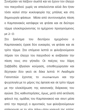
Συνέχισαν να πιέζουν σωστά και να έχουν τον έλεγχο 
του παιχνιδιού χωρίς να απειλούνται αλλά δεν ήταν 
τόσο καλοί στην κυκλοφορία της μπάλας και στη 
δημιουργία φάσεων.  Μέσα από συντονισμένη πίεση 
ο Καμπανιακός κατάφερε να φτάσει και σε δεύτερο 
τέρμα ολοκληρώνοντας το ημίχρονο προηγούμενος 
με 2-0.
Στο ξεκίνημα του δευτέρου ημιχρόνου ο 
Καμπανιακός έχασε δύο ευκαιρίες να φτάσει και σε 
τρίτο τέρμα. Στα επόμενα λεπτά οι φιλοξενούμενοι 
πήραν τον έλεγχο του παιχνιδιού κι ανέβασαν την 
πίεση τους στο γήπεδο. Οι παίχτες του Χάρη 
Σαββαΐδη έβγαλαν κούραση, οπισθοχώρησαν και 
δέχτηκαν δύο γκολ σε δέκα λεπτά. Η Ακαδημία 
Γιαννιτσών έχοντας το momentum και την 
ψυχολογία με το μέρος της έφτασε και σε τρίτο τέρμα 
με την ολοκλήρωση της κανονικής διάρκειας του 
αγώνα. Στις καθυστερήσεις, όμως, μετά από εκτέλεση 
φάουλ της ομάδας του Καμπανιακού και σουτ μέσα 
από την περιοχή ο αμυντικός των φιλοξενούμενων 
απέκρουσε με το χέρι πάνω στην γραμμή της εστίας 