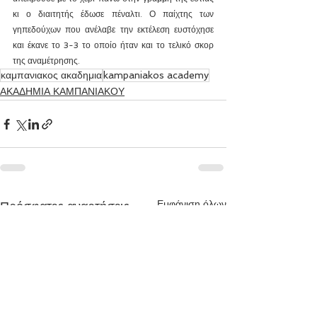
κι ο διαιτητής έδωσε πέναλτι. Ο παίχτης των 
γηπεδούχων που ανέλαβε την εκτέλεση ευστόχησε 
και έκανε το 3-3 το οποίο ήταν και το τελικό σκορ 
της αναμέτρησης.
καμπανιακος ακαδημια
kampaniakos academy
ΑΚΑΔΗΜΙΑ ΚΑΜΠΑΝΙΑΚΟΥ
Εμφάνιση όλων
Πρόσφατες αναρτήσεις