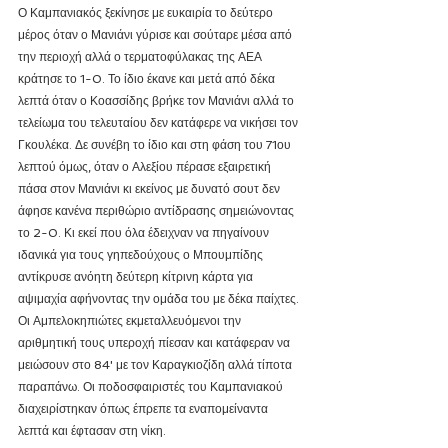
Ο Καμπανιακός ξεκίνησε με ευκαιρία το δεύτερο 
μέρος όταν ο Μανιάνι γύρισε και σούταρε μέσα από 
την περιοχή αλλά ο τερματοφύλακας της ΑΕΑ 
κράτησε το 1-0. Το ίδιο έκανε και μετά από δέκα 
λεπτά όταν ο Κοασσίδης βρήκε τον Μανιάνι αλλά το 
τελείωμα του τελευταίου δεν κατάφερε να νικήσει τον 
Γκουλέκα. Δε συνέβη το ίδιο και στη φάση του 71ου 
λεπτού όμως, όταν ο Αλεξίου πέρασε εξαιρετική 
πάσα στον Μανιάνι κι εκείνος με δυνατό σουτ δεν 
άφησε κανένα περιθώριο αντίδρασης σημειώνοντας 
το 2-0. Κι εκεί που όλα έδειχναν να πηγαίνουν 
ιδανικά για τους γηπεδούχους ο Μπουμπίδης 
αντίκρυσε ανόητη δεύτερη κίτρινη κάρτα για 
αψιμαχία αφήνοντας την ομάδα του με δέκα παίχτες. 
Οι Αμπελοκηπιώτες εκμεταλλευόμενοι την 
αριθμητική τους υπεροχή πίεσαν και κατάφεραν να 
μειώσουν στο 84' με τον Καραγκιοζίδη αλλά τίποτα 
παραπάνω. Οι ποδοσφαιριστές του Καμπανιακού 
διαχειρίστηκαν όπως έπρεπε τα εναπομείναντα 
λεπτά και έφτασαν στη νίκη.