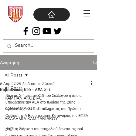
Ανάρτηση
All Posts
8 Απρ 2025
διαβάστηκε 2 λεπτά
All Posts
Καμπανιακός Κ19 - ΑΕΑ 2-1
Νίκη με 2-1 για την Κ19 του Συλλόγου η οποία 
ΚΑΜΠΑΝΙΑΚΟΣ FC
υποδέχτηκε την ΑΕΑ στο πλαίσιο της 28ης 
ΚΑΜΠΑΝΙΑΚΟΣ Β΄
αγωνιστικής του Πρωταθλήματος του Πρώτου 
Ομίλου της Α Ερασιτεχνικής Κατηγορίας της ΕΠΣΜ.
ΑΚΑΔΗΜΙΑ ΚΑΜΠΑΝΙΑΚΟΥ
U19
Κατά τη διάρκεια του παιχνιδιού έπνεαν ισχυροί 
άνεμοι κάτι το οποίο αποτέλεσε ανασταλτικό 