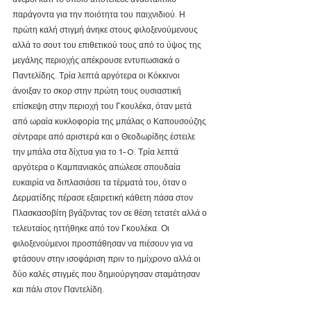
παράγοντα για την ποιότητα του παιχνιδιού. Η 
πρώτη καλή στιγμή άνηκε στους φιλοξενούμενους 
αλλά το σουτ του επιθετικού τους από το ύψος της 
μεγάλης περιοχής απέκρουσε εντυπωσιακά ο 
Παντελίδης. Τρία λεπτά αργότερα οι Κόκκινοι 
άνοιξαν το σκορ στην πρώτη τους ουσιαστική 
επίσκεψη στην περιοχή του Γκουλέκα, όταν μετά 
από ωραία κυκλοφορία της μπάλας ο Καπουσούζης 
σέντραρε από αριστερά και ο Θεοδωρίδης έστειλε 
την μπάλα στα δίχτυα για το 1-0. Τρία λεπτά 
αργότερα ο Καμπανιακός απώλεσε σπουδαία 
ευκαιρία να διπλασιάσει τα τέρματά του, όταν ο 
Δερματίδης πέρασε εξαιρετική κάθετη πάσα στον 
Πλασκασοβίτη βγάζοντας τον σε θέση τετατέτ αλλά ο 
τελευταίος ηττήθηκε από τον Γκουλέκα. Οι 
φιλοξενούμενοι προσπάθησαν να πιέσουν για να 
φτάσουν στην ισοφάριση πριν το ημίχρονο αλλά οι 
δύο καλές στιγμές που δημιούργησαν σταμάτησαν 
και πάλι στον Παντελίδη.