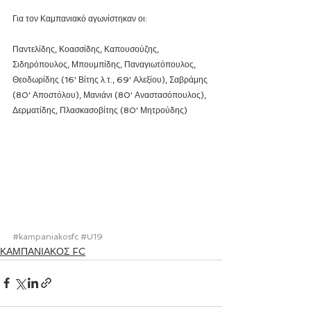
Για τον Καμπανιακό αγωνίστηκαν οι:
Παντελίδης, Κοασσίδης, Καπουσούζης, 
Σιδηρόπουλος, Μπουμπίδης, Παναγιωτόπουλος, 
Θεοδωρίδης (16' Βίτης λ.τ., 69' Αλεξίου), Σαβράμης 
(80' Αποστόλου), Μανιάνι (80' Αναστασόπουλος), 
Δερματίδης, Πλασκασοβίτης (80' Μητρούδης)
#kampaniakosfc
#U19
ΚΑΜΠΑΝΙΑΚΟΣ FC