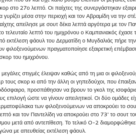
κορ στο 27ο λεπτό. Οι παίχτες της συνεργάστηκαν εξαιρε
α γυρίζει μέσα στην περιοχή και τον Αβραμίδη να την στέ
παίχτης απείλησε με σουτ δέκα λεπτά αργότερα με τον Πα
το τελευταίο λεπτό του ημιχρόνου ο Καμπανιακός έχασε τ
από εκτέλεση φάουλ του Δερματίδη ο Μυγδαλιάς πήρε την
ων φιλοξενούμενων πραγματοποίησε εξαιρετική επέμβασ
 σκορ του ημιχρόνου.
 μεγάλες στιγμές έλειψαν καθώς από τη μια οι φιλοξενού
έρ τους σκορ κι από την άλλη οι γηπεδούχοι, που έπαιξα
δόσφαιρο, προσπάθησαν να βρουν το γκολ της ισοφάρισ
ους επιλογή ώστε να γίνουν απειλητικοί. Οι δύο ομάδες εί
τερματοφύλακα των φιλοξενούμενων να αποκρούει το σου
πτό και τον Παντελίδη να αποκρούει στο 73' το σουτ του
μου μετά από αντεπίθεση. Το τελικό 0-2 διαμορφώθηκε 
γώνα με απευθείας εκτέλεση φάουλ.