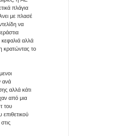
τικά πλάγια 
λνει με πλασέ 
ντελίδη να 
εράστια 
 κεφαλιά αλλά 
η κρατώντας το 
μενοι 
ν ανά 
ης αλλά κάτι 
χαν από μια 
τ του 
 επιθετικού 
στις 