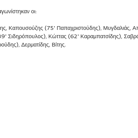
αγωνίστηκαν οι:
δης, Καπουσούζης (75' Παπαχριστούδης), Μυγδαλιάς, Α
9' Σιδηρόπουλος), Κώττας (62' Καραμπατσίδης), Σαβρά
ούδης), Δερματίδης, Βίτης.