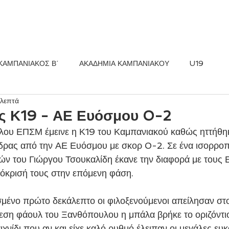
ΚΟΣ FC
ΝΕΑ
ΑΚΑΔΗΜΙΑ
ΚΑΜΠΑΝΙΑΚΟΣ Β΄
ΑΚΑΔΗΜΙΑ ΚΑΜΠΑΝΙΑΚΟΥ
U19
 λεπτά
ς Κ19 - ΑΕ Ευόσμου 0-2
λου ΕΠΣΜ έμεινε η Κ19 του Καμπανιακού καθώς ηττήθη
έδρας από την ΑΕ Ευόσμου με σκορ 0-2. Σε ένα ισορροπ
τών του Γιώργου Τσουκαλίδη έκανε την διαφορά με τους 
όκρισή τους στην επόμενη φάση.
μένο πρώτο δεκάλεπτο οι φιλοξενούμενοι απείλησαν στο 
εση φάουλ του Ξανθόπουλου η μπάλα βρήκε το οριζόντιο
ιχνίδι που αν και είχε καλό ρυθμό έλειπαν οι μεγάλες ευκ