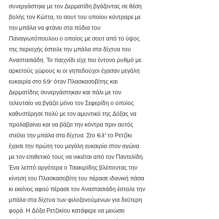
συνεργάστηκε με τον Δερματίδη βγάζοντας σε θέση 
βολής τον Κώττα, το σουτ του οποίου κόντραρε με 
την μπάλα να φτάνει στα πόδια του 
Παναγιωτόπουλου ο οποίος με σουτ από το ύψος 
της περιοχής έστειλε την μπάλα στα δίχτυα του 
Αναστασιάδη. Το παιχνίδι είχε πιο έντονο ρυθμό με 
αρκετούς χώρους κι οι γηπεδούχοι έχασαν μεγάλη 
ευκαιρία στο 59' όταν Πλασκασοβίτης και 
Δερματίδης συνεργάστηκαν και πάλι με τον 
τελευταίο να βγάζει μόνο τον Σεφερίδη ο οποίος 
καθυστέρησε πολύ με τον αμυντικό της Δόξας να 
προλαβαίνει και να βάζει την κόντρα πριν αυτός 
στείλει την μπάλα στα δίχτυα. Στο 63' το Ρετζίκι 
έχασε την πρώτη του μεγάλη ευκαιρία στον αγώνα 
με τον επιθετικό τους να νικιέται από τον Παντελίδη. 
Ένα λεπτό αργότερα ο Τσακιρίδης βλέποντας την 
κίνηση του Πλασκασοβίτη του πέρασε ιδανική πάσα 
κι εκείνος αφού πέρασε τον Αναστασιάδη έστειλε την 
μπάλα στα δίχτυα των φιλοξενούμενων για δεύτερη 
φορά. Η Δόξα Ρετζικίου κατάφερε να μειώσει 