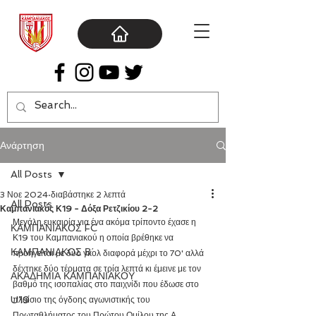
Ανάρτηση
All Posts
3 Νοε 2024
διαβάστηκε 2 λεπτά
All Posts
Καμπανιακός Κ19 - Δόξα Ρετζικίου 2-2
Μεγάλη ευκαιρία για ένα ακόμα τρίποντο έχασε η 
ΚΑΜΠΑΝΙΑΚΟΣ FC
Κ19 του Καμπανιακού η οποία βρέθηκε να 
ΚΑΜΠΑΝΙΑΚΟΣ Β΄
προηγείται με δύο γκολ διαφορά μέχρι το 70' αλλά 
δέχτηκε δύο τέρματα σε τρία λεπτά κι έμεινε με τον 
ΑΚΑΔΗΜΙΑ ΚΑΜΠΑΝΙΑΚΟΥ
βαθμό της ισοπαλίας στο παιχνίδι που έδωσε στο 
U19
πλαίσιο της όγδοης αγωνιστικής του 
Πρωταθλήματος του Πρώτου Ομίλου της Α 