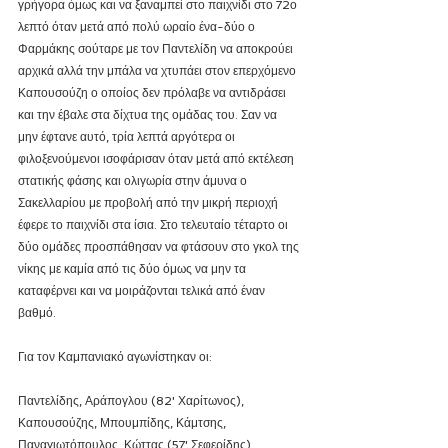
γρήγορα όμως και να ξαναμπεί στο παιχνίδι στο 72ο 
λεπτό όταν μετά από πολύ ωραίο ένα-δύο ο 
Φαρμάκης σούταρε με τον Παντελίδη να αποκρούει 
αρχικά αλλά την μπάλα να χτυπάει στον επερχόμενο 
Καπουσούζη ο οποίος δεν πρόλαβε να αντιδράσει 
και την έβαλε στα δίχτυα της ομάδας του. Σαν να 
μην έφτανε αυτό, τρία λεπτά αργότερα οι 
φιλοξενούμενοι ισοφάρισαν όταν μετά από εκτέλεση 
στατικής φάσης και ολιγωρία στην άμυνα ο 
Σακελλαρίου με προβολή από την μικρή περιοχή 
έφερε το παιχνίδι στα ίσια. Στο τελευταίο τέταρτο οι 
δύο ομάδες προσπάθησαν να φτάσουν στο γκολ της 
νίκης με καμία από τις δύο όμως να μην τα 
καταφέρνει και να μοιράζονται τελικά από έναν 
βαθμό.
Για τον Καμπανιακό αγωνίστηκαν οι:
Παντελίδης, Αράπογλου (82' Χαρίτωνος), 
Καπουσούζης, Μπουμπίδης, Κάμτσης, 
Παναγιωτόπουλος, Κώττας (57' Σεφερίδης), 