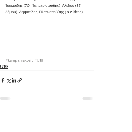
Τσακιρίδης (70' Παπαχριστούδης), Αλεξίου (57' 
Δήμου), Δερματίδης, Πλασκασοβίτης (70' Βίτης).
#kampaniakosfc
#U19
U19
Εμφάνιση όλων
Πρόσφατες αναρτήσεις