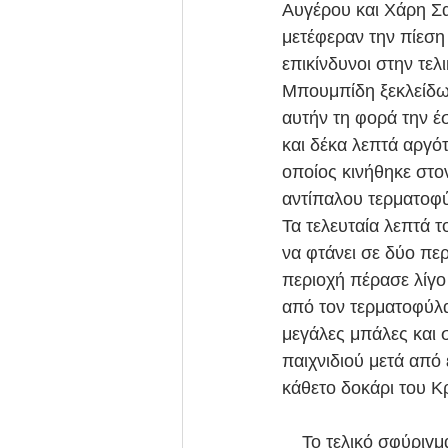
Αυγέρου και Χάρη Σα
μετέφεραν την πίεση
επικίνδυνοι στην τε
Μπουμπίδη ξεκλείδωσ
αυτήν τη φορά την έσ
και δέκα λεπτά αργότ
οποίος κινήθηκε στο
αντίπαλου τερματοφύ
Τα τελευταία λεπτά 
να φτάνει σε δύο πε
περιοχή πέρασε λίγο
από τον τερματοφύλα
μεγάλες μπάλες και σ
παιχνιδιού μετά από 
κάθετο δοκάρι του Κ
    Το τελικό σφύριγμα της λήξης βρήκε τους γηπεδούχους να γράφουν το πρώτο τους φετινό 