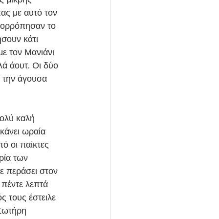
ας με αυτό τον 
ισορρόπησαν το 
ήσουν κάτι 
με τον Μανιάνι 
ά άουτ. Οι δύο 
 την άγουσα 
κάνει ωραία 
ό οι παίκτες 
ρία των 
ε περάσει στον 
πέντε λεπτά 
ς τους έστειλε 
Σωτήρη 