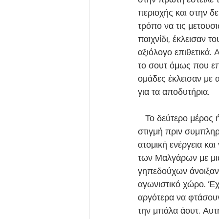
περιοχής και στην δ
τρόπο να τις μετουσ
παιχνίδι, έκλεισαν τ
αξιόλογο επιθετικά. 
το σουτ όμως που επ
ομάδες έκλεισαν με 
για τα αποδυτήρια.
   Το δεύτερο μέρος ήταν ένα άλλο παιχνίδι. Οι γηπεδούχοι ξεκίνησαν με μια πολύ καλή 
στιγμή πριν συμπληρ
ατομική ενέργεια και
των Μαλγάρων με μια
γηπεδούχων άνοιξαν 
αγωνιστικό χώρο. Έ
αργότερα να φτάσουν 
την μπάλα άουτ. Αυτ