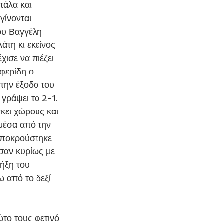
άλα και 
γίνονται 
ου Βαγγέλη 
τη κι εκείνος 
χισε να πιέζει 
φερίδη ο 
την έξοδο του 
γράψει το 2-1. 
κει χώρους και 
μέσα από την 
 αποκρούστηκε 
σαν κυρίως με 
ήξη του 
ω από το δεξί 