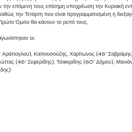
υν την επόμενη τους επίσημη υποχρέωση την Κυριακή εντ
καθώς την Τετάρτη που είναι προγραμματισμένη η διεξα
 Πρώτο Όμιλο θα κάνουν το ρεπό τους.
αγωνίστηκαν οι:
0' Αράπογλου), Καπουσούζης, Χαρίτωνος (46' Σαβράμης
ττας (46' Σεφερίδης), Τσακιρίδης (60' Δήμου), Μανιάνι
ύδης)