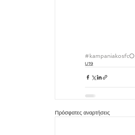
#kampaniakosfc
⚪
U19
Πρόσφατες αναρτήσεις