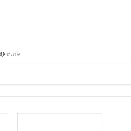
🔴 
#U19