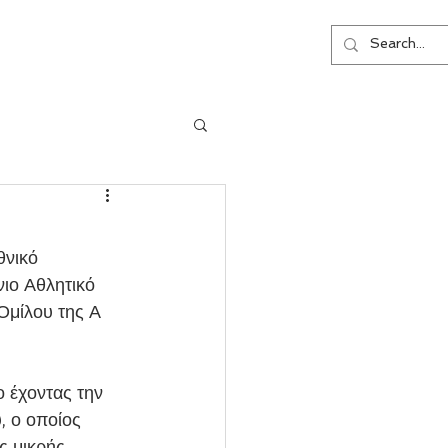
ΕΠΙΚΟΙΝΩΝΙΑ
θνικό 
ιο Αθλητικό 
Ομίλου της Α 
, ο οποίος 
ς μικρής 