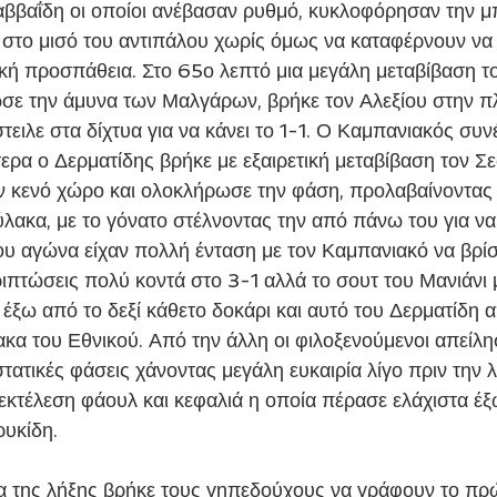
ββαΐδη οι οποίοι ανέβασαν ρυθμό, κυκλοφόρησαν την μπ
 στο μισό του αντιπάλου χωρίς όμως να καταφέρνουν να 
λική προσπάθεια. Στο 65ο λεπτό μια μεγάλη μεταβίβαση τ
ε την άμυνα των Μαλγάρων, βρήκε τον Αλεξίου στην πλά
τειλε στα δίχτυα για να κάνει το 1-1. Ο Καμπανιακός συνέ
ερα ο Δερματίδης βρήκε με εξαιρετική μεταβίβαση τον Σε
ν κενό χώρο και ολοκλήρωσε την φάση, προλαβαίνοντας 
λακα, με το γόνατο στέλνοντας την από πάνω του για να 
του αγώνα είχαν πολλή ένταση με τον Καμπανιακό να βρίσ
ριπτώσεις πολύ κοντά στο 3-1 αλλά το σουτ του Μανιάνι 
 έξω από το δεξί κάθετο δοκάρι και αυτό του Δερματίδη
κα του Εθνικού. Από την άλλη οι φιλοξενούμενοι απείλη
τατικές φάσεις χάνοντας μεγάλη ευκαιρία λίγο πριν την λ
εκτέλεση φάουλ και κεφαλιά η οποία πέρασε ελάχιστα έξ
ρυκίδη.