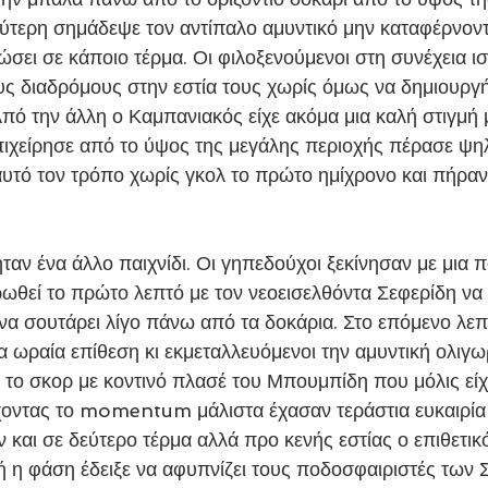
εύτερη σημάδεψε τον αντίπαλο αμυντικό μην καταφέρνοντ
ιώσει σε κάποιο τέρμα. Οι φιλοξενούμενοι στη συνέχεια 
ους διαδρόμους στην εστία τους χωρίς όμως να δημιουργ
Από την άλλη ο Καμπανιακός είχε ακόμα μια καλή στιγμή 
ιχείρησε από το ύψος της μεγάλης περιοχής πέρασε ψηλ
αυτό τον τρόπο χωρίς γκολ το πρώτο ημίχρονο και πήραν
ωθεί το πρώτο λεπτό με τον νεοεισελθόντα Σεφερίδη να 
 να σουτάρει λίγο πάνω από τα δοκάρια. Στο επόμενο λεπτ
 ωραία επίθεση κι εκμεταλλευόμενοι την αμυντική ολιγω
το σκορ με κοντινό πλασέ του Μπουμπίδη που μόλις είχ
χοντας το momentum μάλιστα έχασαν τεράστια ευκαιρία 
και σε δεύτερο τέρμα αλλά προ κενής εστίας ο επιθετικό
ή η φάση έδειξε να αφυπνίζει τους ποδοσφαιριστές των 