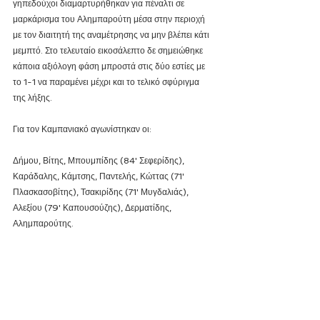
γηπεδούχοι διαμαρτυρήθηκαν για πέναλτι σε 
μαρκάρισμα του Αλημπαρούτη μέσα στην περιοχή 
με τον διαιτητή της αναμέτρησης να μην βλέπει κάτι 
μεμπτό. Στο τελευταίο εικοσάλεπτο δε σημειώθηκε 
κάποια αξιόλογη φάση μπροστά στις δύο εστίες με 
το 1-1 να παραμένει μέχρι και το τελικό σφύριγμα 
της λήξης.
Για τον Καμπανιακό αγωνίστηκαν οι:
Δήμου, Βίτης, Μπουμπίδης (84' Σεφερίδης), 
Καράδαλης, Κάμτσης, Παντελής, Κώττας (71' 
Πλασκασοβίτης), Τσακιρίδης (71' Μυγδαλιάς), 
Αλεξίου (79' Καπουσούζης), Δερματίδης, 
Αλημπαρούτης.