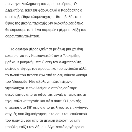
πριν την ολοκλήρωση του πρώτου μέρους. Ο 
Δερματίδης εκτέλεσε φάουλ αλλά ο Καράδαλης ο 
οποίος βρέθηκε ολομόναχος σε θέση βολής στο 
ύψος της μικρής περιοχής δεν ολοκλήρωσε όπως 
θα έπρεπε με το 1-1 να παραμένει μέχρι τη λήξη του 
σαρανταπενταλέπτου.
      Το δεύτερο μέρος ξεκίνησε με άλλη μια χαμένη 
ευκαιρία για τον Καμπανιακό όταν ο Τσακιρίδης 
βρήκε με μακρινή μεταβίβαση τον Αλημπαρούτη, 
εκείνος απέφυγε τον προσωπικό του αντίπαλο αλλά 
το πλασέ του πέρασε έξω από το δεξί κάθετο δοκάρι 
του Μπούρδα. Νέα αξιόλογη τελική είχαν οι 
γηπεδούχοι με τον Αλεξίου ο οποίος σούταρε 
ανενόχλητος από το ύψος της μεγάλης περιοχής με 
την μπάλα να περνάει και πάλι άουτ. Ο Ηρακλής 
απείλησε στο 58' σε μια από τις λιγοστές επικίνδυνες 
στιγμές που δημιούργησε με το σουτ του επιθετικού 
του πλάγια μέσα από τη μεγάλη περιοχή να μην 
προβληματίζει τον Δήμου. Λίγα λεπτά αργότερα οι 