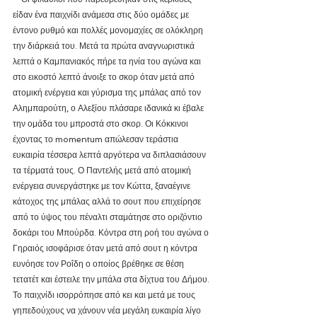
είδαν ένα παιχνίδι ανάμεσα στις δύο ομάδες με 
έντονο ρυθμό και πολλές μονομαχίες σε ολόκληρη 
την διάρκειά του. Μετά τα πρώτα αναγνωριστικά 
λεπτά ο Καμπανιακός πήρε τα ηνία του αγώνα και 
στο εικοστό λεπτό άνοιξε το σκορ όταν μετά από 
ατομική ενέργεια και γύρισμα της μπάλας από τον 
Αλημπαρούτη, ο Αλεξίου πλάσαρε ιδανικά κι έβαλε 
την ομάδα του μπροστά στο σκορ. Οι Κόκκινοι 
έχοντας το momentum απώλεσαν τεράστια 
ευκαιρία τέσσερα λεπτά αργότερα να διπλασιάσουν 
τα τέρματά τους. Ο Παντελής μετά από ατομική 
ενέργεια συνεργάστηκε με τον Κώττα, ξαναέγινε 
κάτοχος της μπάλας αλλά το σουτ που επιχείρησε 
από το ύψος του πέναλτι σταμάτησε στο οριζόντιο 
δοκάρι του Μπούρδα. Κόντρα στη ροή του αγώνα ο 
Γηραιός ισοφάρισε όταν μετά από σουτ η κόντρα 
ευνόησε τον Ροΐδη ο οποίος βρέθηκε σε θέση 
τετατέτ και έστειλε την μπάλα στα δίχτυα του Δήμου. 
Το παιχνίδι ισορρόπησε από κει και μετά με τους 
γηπεδούχους να χάνουν νέα μεγάλη ευκαιρία λίγο 