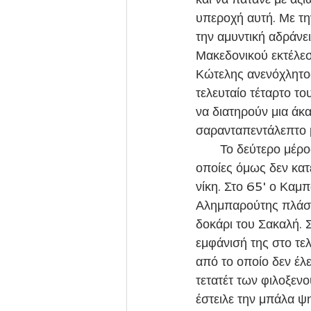
υπεροχή αυτή. Με τη
την αμυντική αδράνε
Μακεδονικού εκτέλεσ
Κώτελης ανενόχλητος
τελευταίο τέταρτο το
να διατηρούν μια άκ
σαρανταπεντάλεπτο μ
       Το δεύτερο μέρος ξεκίνησε με δύο πολύ καλές στιγμές για τους φιλοξενούμενους οι 
οποίες όμως δεν κατ
νίκη. Στο 65' ο Καμ
Αλημπαρούτης πλάσαρ
δοκάρι του Σακαλή. Σ
εμφάνισή της στο τε
από το οποίο δεν έλ
τετατέτ των φιλοξεν
έστειλε την μπάλα ψ