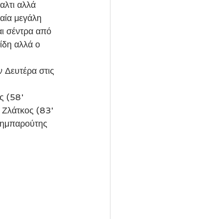
λτι αλλά 
αία μεγάλη 
ι σέντρα από 
ίδη αλλά ο 
Ζλάτκος (83' 
λημπαρούτης 