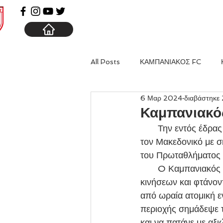
ΑΡΧΙΚΗ
ΚΑΜΠΑΝΙΑ
All Posts
ΚΑΜΠΑΝΙΑΚΟΣ FC
6 Μαρ 2024
διαβάστηκε 
Καμπανιακό
       Την εντός έδρας ήττα γνώρισε το σύνολο των Σωτήρη Αυγέρου και Χάρη Σαββαΐδη από 
τον Μακεδονικό με σ
του Πρωταθλήματος 
       O Καμπανιακός ξεκίνησε πολύ καλά τον αγώνα αναλαμβάνοντας την πρωτοβουλία των 
κινήσεων και φτάνον
από ωραία ατομική ε
περιοχής σημάδεψε τ
και να πατάνε με αξι