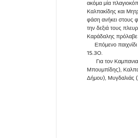
ακόμα μία πλαγιοκό
Καλπακίδης και Μητρ
φάση ανήκει στους φ
την δεξιά τους πλευ
Καράδαλης πρόλαβε 
     Επόμενο παιχνίδι για την Κ19 του Καμπανιακού είναι αυτό στην Κοζάνη την Δευτέρα στις 
15.30.
      Για τον Καμπανιακό αγωνίστηκαν οι: Κασμαρίδης, Κοασίδης, Καπουσούζης (58' 
Μπουμπίδης), Καλπα
Δήμου), Μυγδαλιάς (