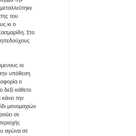
μεταλλεύτηκε 
της του 
ς κι ο 
Κασμαρίδη. Στο 
 γηπεδούχους 
στην υπόθεση 
λοφορία ο 
 δεξί κάθετο 
 κάνει την 
ίδι μονομαχιών 
ρούει σε 
περιοχής 
ου αγώνα σε 