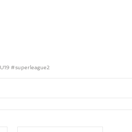
U19
#superleague2