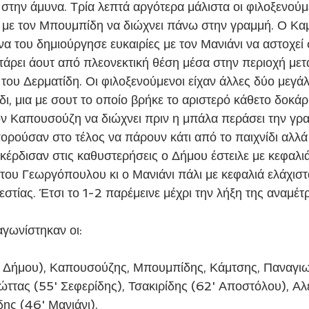
 στην άμυνα. Τρία λεπτά αργότερα μάλιστα οι φιλοξενούμ
α με τον Μπουμπίδη να διώχνει πάνω στην γραμμή. Ο Κα
να του δημιούργησε ευκαιρίες με τον Μανιάνι να αστοχεί σ
τάρει άουτ από πλεονεκτική θέση μέσα στην περιοχή μετ
 του Δερματίδη. Οι φιλοξενούμενοι είχαν άλλες δύο μεγάλ
δι, μια με σουτ το οποίο βρήκε το αριστερό κάθετο δοκάρι
τον Καπουσούζη να διώχνει πριν η μπάλα περάσει την γρα
ορούσαν στο τέλος να πάρουν κάτι από το παιχνίδι αλλά 
 κέρδισαν στις καθυστερήσεις ο Δήμου έστειλε με κεφαλι
 του Γεωργόπουλου κι ο Μανιάνι πάλι με κεφαλιά ελάχισ
 εστίας. Έτσι το 1-2 παρέμεινε μέχρι την λήξη της αναμέτ
αγωνίστηκαν οι:
2' Δήμου), Καπουσούζης, Μπουμπίδης, Κάμτσης, Παναγι
ττας (55' Σεφερίδης), Τσακιρίδης (62' Αποστόλου), Αλε
ης (46' Μανιάνι).