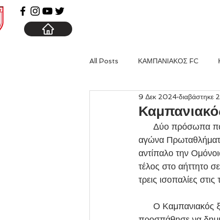
ΑΡΧΙΚΗ
ΚΑΜΠΑΝΙΑ
All Posts
ΚΑΜΠΑΝΙΑΚΟΣ FC
9 Δεκ 2024
διαβάστηκε 2
Καμπανιακό
      Δύο πρόσωπα παρουσίασε η Κ19 του Συλλόγου το πρωί της Κυριακής στον εντός έδρας 
αγώνα Πρωταθλήματο
αντίπαλο την Ομόνοι
τέλος στο αήττητο σε
τρεις ισοπαλίες στις
      Ο Καμπανιακός ξεκίνησε ζωηρά το παιχνίδι, πήρε την μπάλα στην κατοχή του και 
προσπάθησε να δημιο