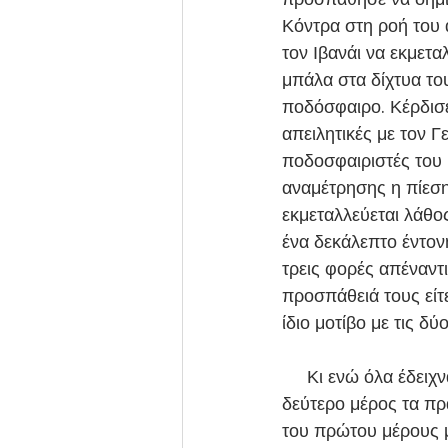
Κόντρα στη ροή του 
τον Ιβανάι να εκμετα
μπάλα στα δίχτυα το
ποδόσφαιρο. Κέρδισε
απειλητικές με τον Γ
ποδοσφαιριστές του 
αναμέτρησης η πίεση
εκμεταλλεύεται λάθο
ένα δεκάλεπτο έντον
τρεις φορές απέναντ
προσπάθειά τους είτ
ίδιο μοτίβο με τις 
     Κι ενώ όλα έδειχναν ότι ο Καμπανιακός αν θα συνέχιζε έτσι θα έβρισκε ένα γκολ στο 
δεύτερο μέρος τα πρ
του πρώτου μέρους με