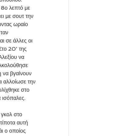
 8ο λεπτό με 
ει με σουτ την 
οντας ωραίο 
ταν 
ι σε άλλες οι 
το 20' της 
λεξίου να 
 Ακολούθησε 
 να βγαίνουν 
ι αλλοίωσε την 
λίχθηκε στο 
α ισόπαλες.
τίποτα αυτή 
ι ο οποίος 