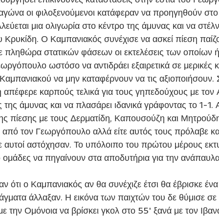
αγώνα οι φιλοξενούμενοι κατάφεραν να προηγηθούν στο
λλεύεται μια ολιγωρία στο κέντρο της άμυνας και να στέλν
υ Κρυκίδη. Ο Καμπανιακός συνέχισε να ασκεί πίεση παίζ
 πληθώρα στατικών φάσεων οι εκτελέσεις των οποίων ή
εωργόπουλο ωστόσο να αντιδράει εξαιρετικά σε μερικές κα
Καμπανιακού να μην καταφέρνουν να τις αξιοποιήσουν. Σ
 απέφερε καρπούς τελικά για τους γηπεδούχους με τον Α
ς της άμυνας και να πλασάρει ιδανικά γράφοντας το 1-1.
ης πίεσης με τους Δερματίδη, Καπουσούζη και Μητρούδη
ι από τον Γεωργόπουλο αλλά είτε αυτός τους πρόλαβε κα
ε αυτοί αστόχησαν. Το υπόλοιπο του πρώτου μέρους εκτυ
δύο ομάδες να πηγαίνουν στα αποδυτήρια για την ανάπαυλ
άγματα άλλαξαν. Η εικόνα των παιχτών του δε θύμισε σε 
 την Ομόνοια να βρίσκει γκολ στο 55' ξανά με τον Ιβανά