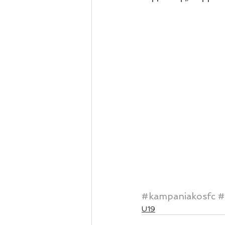
#kampaniakosfc
#
U19