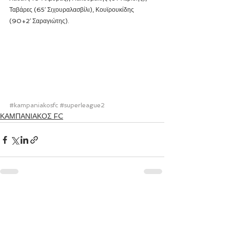
Ταβάρες (65′ Σιχουραλασβίλι), Κουϊρουκίδης 
(90+2′ Σαραγιώτης).
#kampaniakosfc
#superleague2
ΚΑΜΠΑΝΙΑΚΟΣ FC
Εμφάνιση όλων
Πρόσφατες αναρτήσεις