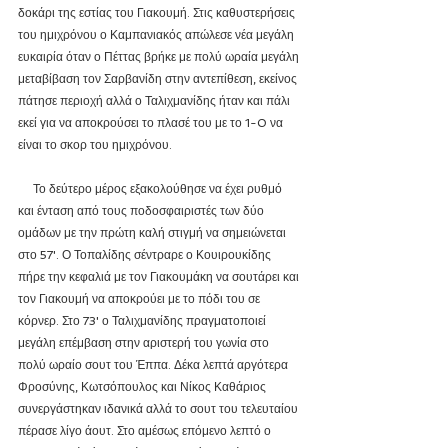
δοκάρι της εστίας του Γιακουμή. Στις καθυστερήσεις 
του ημιχρόνου ο Καμπανιακός απώλεσε νέα μεγάλη 
ευκαιρία όταν ο Πέττας βρήκε με πολύ ωραία μεγάλη 
μεταβίβαση τον Σαρβανίδη στην αντεπίθεση, εκείνος 
πάτησε περιοχή αλλά ο Ταλιχμανίδης ήταν και πάλι 
εκεί για να αποκρούσει το πλασέ του με το 1-0 να 
είναι το σκορ του ημιχρόνου.
     Το δεύτερο μέρος εξακολούθησε να έχει ρυθμό 
και ένταση από τους ποδοσφαιριστές των δύο 
ομάδων με την πρώτη καλή στιγμή να σημειώνεται 
στο 57'. Ο Τοπαλίδης σέντραρε ο Κουιρουκίδης 
πήρε την κεφαλιά με τον Γιακουμάκη να σουτάρει και 
τον Γιακουμή να αποκρούει με το πόδι του σε 
κόρνερ. Στο 73' ο Ταλιχμανίδης πραγματοποιεί 
μεγάλη επέμβαση στην αριστερή του γωνία στο 
πολύ ωραίο σουτ του Έππα. Δέκα λεπτά αργότερα 
Φροσύνης, Κωτσόπουλος και Νίκος Καθάριος 
συνεργάστηκαν ιδανικά αλλά το σουτ του τελευταίου 
πέρασε λίγο άουτ. Στο αμέσως επόμενο λεπτό ο 