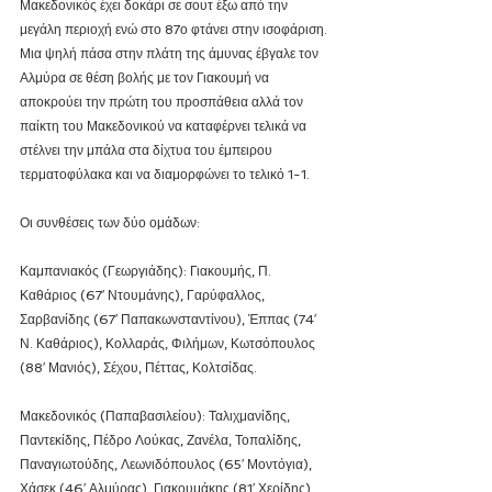
Μακεδονικός έχει δοκάρι σε σουτ έξω από την 
μεγάλη περιοχή ενώ στο 87ο φτάνει στην ισοφάριση. 
Μια ψηλή πάσα στην πλάτη της άμυνας έβγαλε τον 
Αλμύρα σε θέση βολής με τον Γιακουμή να 
αποκρούει την πρώτη του προσπάθεια αλλά τον 
παίκτη του Μακεδονικού να καταφέρνει τελικά να 
στέλνει την μπάλα στα δίχτυα του έμπειρου 
τερματοφύλακα και να διαμορφώνει το τελικό 1-1.
Οι συνθέσεις των δύο ομάδων:
Καμπανιακός (Γεωργιάδης): Γιακουμής, Π. 
Καθάριος (67′ Ντουμάνης), Γαρύφαλλος, 
Σαρβανίδης (67′ Παπακωνσταντίνου), Έππας (74′ 
Ν. Καθάριος), Κολλαράς, Φιλήμων, Κωτσόπουλος 
(88′ Μανιός), Σέχου, Πέττας, Κολτσίδας.
Μακεδονικός (Παπαβασιλείου): Ταλιχμανίδης, 
Παντεκίδης, Πέδρο Λούκας, Ζανέλα, Τοπαλίδης, 
Παναγιωτούδης, Λεωνιδόπουλος (65′ Μοντόγια), 
Χάσεκ (46′ Αλμύρας), Γιακουμάκης (81′ Χερίδης), 