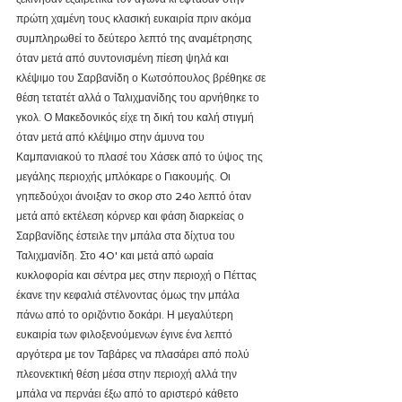
πρώτη χαμένη τους κλασική ευκαιρία πριν ακόμα 
συμπληρωθεί το δεύτερο λεπτό της αναμέτρησης 
όταν μετά από συντονισμένη πίεση ψηλά και 
κλέψιμο του Σαρβανίδη ο Κωτσόπουλος βρέθηκε σε 
θέση τετατέτ αλλά ο Ταλιχμανίδης του αρνήθηκε το 
γκολ. Ο Μακεδονικός είχε τη δική του καλή στιγμή 
όταν μετά από κλέψιμο στην άμυνα του 
Καμπανιακού το πλασέ του Χάσεκ από το ύψος της 
μεγάλης περιοχής μπλόκαρε ο Γιακουμής. Οι 
γηπεδούχοι άνοιξαν το σκορ στο 24ο λεπτό όταν 
μετά από εκτέλεση κόρνερ και φάση διαρκείας ο 
Σαρβανίδης έστειλε την μπάλα στα δίχτυα του 
Ταλιχμανίδη. Στο 40' και μετά από ωραία 
κυκλοφορία και σέντρα μες στην περιοχή ο Πέττας 
έκανε την κεφαλιά στέλνοντας όμως την μπάλα 
πάνω από το οριζόντιο δοκάρι. Η μεγαλύτερη 
ευκαιρία των φιλοξενούμενων έγινε ένα λεπτό 
αργότερα με τον Ταβάρες να πλασάρει από πολύ 
πλεονεκτική θέση μέσα στην περιοχή αλλά την 
μπάλα να περνάει έξω από το αριστερό κάθετο 