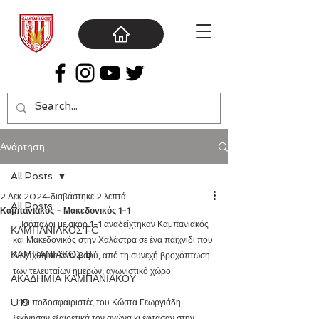
Ανάρτηση
All Posts
2 Δεκ 2024
διαβάστηκε 2 λεπτά
All Posts
Καμπανιακός - Μακεδονικός 1-1
    Ισόπαλοι με σκορ 1-1 αναδείχτηκαν Καμπανιακός 
ΚΑΜΠΑΝΙΑΚΟΣ FC
και Μακεδονικός στην Χαλάστρα σε ένα παιχνίδι που 
ΚΑΜΠΑΝΙΑΚΟΣ Β΄
διεξήχθη σε έναν βαρύ, από τη συνεχή βροχόπτωση 
των τελευταίων ημερών, αγωνιστικό χώρο.
ΑΚΑΔΗΜΙΑ ΚΑΜΠΑΝΙΑΚΟΥ
U19
    Οι ποδοσφαιριστές του Κώστα Γεωργιάδη 
ξεκίνησαν εξαιρετικά τον αγώνα κι έφτασαν στην 