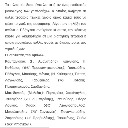
Τα τελευταία δεκαπέντε λεπτά ήταν ένας επιθετικός 
μονόλογος των γηπεδούχων ο οποίος οδήγησε σε 
άλλες τέσσερις τελικές χωρίς όμως καμία τους να 
φέρει το γκολ της ισοφάρισης. Λίγο πριν τη λήξη του 
αγώνα ο Πόζογλου αντίκρυσε κι αυτός την κόκκινη 
κάρτα για διαμαρτυρία σε μια διαιτητική τετράδα η 
οποία προκάλεσε πολλές φορές τις διαμαρτυρίες των 
γηπεδούχων.
Οι συνθέσεις των ομάδων:
Καμπανιακός (Γ. Αμανατίδης): Ιωαννίδης, Π. 
Καθάριος (66′ Προσκυνητόπουλος), Γιουκούδης, 
Πόζογλου, Μπούσης, Μάνιος (Ν. Καθάριος), Έππας, 
Λαγωνίδης, Γαρύφαλος (76′ Τότσκα), 
Παπαστεριανός, Σαρβανίδης.
Μακεδονικός (Μαλεζάς): Περντρέου, Χασάνογλου, 
Τσιλιγγίρης (78′ Λυμπεράκης), Τσαμούρης, Πέδρο 
Λούκας, Χάσεκ (60′ Λεωνιδόπουλος), 
Μπουλάτοβιτς (73′ Σανγκινέτι), Παναγιωτούδης, 
Ζαφειράκης (73′ Προβυδάκης), Τσουκάνης, Σιμόνι 
(60′ Μπιανκόνι).