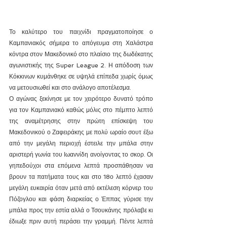
Το καλύτερο του παιχνίδι πραγματοποίησε ο 
Καμπανιακός σήμερα το απόγευμα στη Χαλάστρα 
κόντρα στον Μακεδονικό στο πλαίσιο της δωδέκατης 
αγωνιστικής της Super League 2. Η απόδοση των 
Κόκκινων κυμάνθηκε σε υψηλά επίπεδα χωρίς όμως 
να μετουσιωθεί και στο ανάλογο αποτέλεσμα.
Ο αγώνας ξεκίνησε με τον χειρότερο δυνατό τρόπο 
για τον Καμπανιακό καθώς μόλις στο πέμπτο λεπτό 
της αναμέτρησης στην πρώτη επίσκεψη του 
Μακεδονικού ο Ζαφειράκης με πολύ ωραίο σουτ έξω 
από την μεγάλη περιοχή έστειλε την μπάλα στην 
αριστερή γωνία του Ιωαννίδη ανοίγοντας το σκορ. Οι 
γηπεδούχοι στα επόμενα λεπτά προσπάθησαν να 
βρουν τα πατήματα τους και στο 18ο λεπτό έχασαν 
μεγάλη ευκαιρία όταν μετά από εκτέλεση κόρνερ του 
Πόζογλου και φάση διαρκείας ο Έππας γύρισε την 
μπάλα προς την εστία αλλά ο Τσουκάνης πρόλαβε κι 
έδιωξε πριν αυτή περάσει την γραμμή. Πέντε λεπτά 