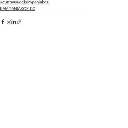
καμπανιακος
kampaniakos
ΚΑΜΠΑΝΙΑΚΟΣ FC
Εμφάνιση όλων
Πρόσφατες αναρτήσεις