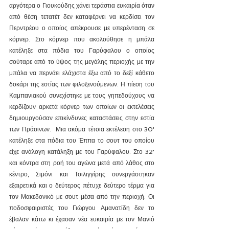
αργότερα ο Γιουκούδης χάνει τεράστια ευκαιρία όταν 
από θέση τετατέτ δεν καταφέρνει να κερδίσει τον 
Περντρέου ο οποίος απέκρουσε με υπερένταση σε 
κόρνερ. Στο κόρνερ που ακολούθησε η μπάλα 
κατέληξε στα πόδια του Γαρύφαλου ο οποίος 
σούταρε από το ύψος της μεγάλης περιοχής με την 
μπάλα να περνάει ελάχιστα έξω από το δεξί κάθετο 
δοκάρι της εστίας των φιλοξενούμενων. Η πίεση του 
Καμπανιακού συνεχίστηκε με τους γηπεδούχους να 
κερδίζουν αρκετά κόρνερ των οποίων οι εκτελέσεις 
δημιουργούσαν επικίνδυνες καταστάσεις στην εστία 
των Πράσινων.  Μια ακόμα τέτοια εκτέλεση στο 30' 
κατέληξε στα πόδια του Έππα το σουτ του οποίου 
είχε ανάλογη κατάληξη με του Γαρύφαλου. Στο 32' 
και κόντρα στη ροή του αγώνα μετά από λάθος στο 
κέντρο, Σιμόνι και Τσιλιγγίρης συνεργάστηκαν 
εξαιρετικά και ο δεύτερος πέτυχε δεύτερο τέρμα για 
τον Μακεδονικό με σουτ μέσα από την περιοχή. Οι 
ποδοσφαιριστές του Γιώργου Αμανατίδη δεν το 
έβαλαν κάτω κι έχασαν νέα ευκαιρία με τον Μανιό 