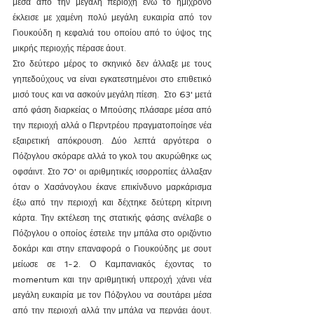
μέσα από την μεγάλη περιοχή ενώ το ημίχρονο 
έκλεισε με χαμένη πολύ μεγάλη ευκαιρία από τον 
Γιουκούδη η κεφαλιά του οποίου από το ύψος της 
μικρής περιοχής πέρασε άουτ.
Στο δεύτερο μέρος το σκηνικό δεν άλλαξε με τους 
γηπεδούχους να είναι εγκατεστημένοι στο επιθετικό 
μισό τους και να ασκούν μεγάλη πίεση.  Στο 63' μετά 
από φάση διαρκείας ο Μπούσης πλάσαρε μέσα από 
την περιοχή αλλά ο Περντρέου πραγματοποίησε νέα 
εξαιρετική απόκρουση. Δύο λεπτά αργότερα ο 
Πόζογλου σκόραρε αλλά το γκολ του ακυρώθηκε ως 
οφσάιντ. Στο 70' οι αριθμητικές ισορροπίες άλλαξαν 
όταν ο Χασάνογλου έκανε επικίνδυνο μαρκάρισμα 
έξω από την περιοχή και δέχτηκε δεύτερη κίτρινη 
κάρτα. Την εκτέλεση της στατικής φάσης ανέλαβε ο 
Πόζογλου ο οποίος έστειλε την μπάλα στο οριζόντιο 
δοκάρι και στην επαναφορά ο Γιουκούδης με σουτ 
μείωσε σε 1-2. Ο Καμπανιακός έχοντας το 
momentum και την αριθμητική υπεροχή χάνει νέα 
μεγάλη ευκαιρία με τον Πόζογλου να σουτάρει μέσα 
από την περιοχή αλλά την μπάλα να περνάει άουτ. 