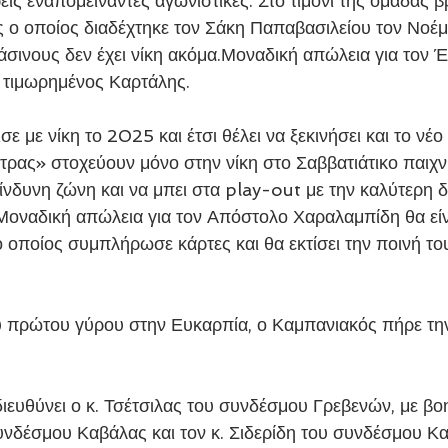
ρεις εναπομείναντες αγωνιστικές. Στο τιμόνι της ομάδας β
ς ο οποίος διαδέχτηκε τον Σάκη Παπαβασιλείου τον Νοέμβ
άσινους δεν έχει νίκη ακόμα.Μοναδική απώλεια για τον Έ
ο τιμωρημένος Καρτάλης.
ε με νίκη το 2025 και έτσι θέλει να ξεκινήσει και το νέο 
τρας» στοχεύουν μόνο στην νίκη στο Σαββατιάτικο παιχνί
κίνδυνη ζώνη και να μπει στα play-out με την καλύτερη 
οναδική απώλεια για τον Απόστολο Χαραλαμπίδη θα είν
οποίος συμπλήρωσε κάρτες και θα εκτίσει την ποινή του
 πρώτου γύρου στην Ευκαρπία, ο Καμπανιακός πήρε την
ιευθύνει ο κ. Τσέτσιλας του συνδέσμου Γρεβενών, με βοη
δέσμου Καβάλας και τον κ. Σιδερίδη του συνδέσμου Κα