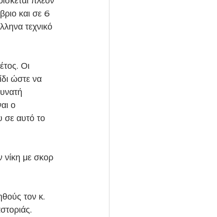
ρίσκεται πλέον 
ριο και σε 6 
λληνα τεχνικό 
έτος. Οι 
δι ώστε να 
δυνατή 
αι ο 
 σε αυτό το 
 νίκη με σκορ 
θούς τον κ. 
στοριάς.