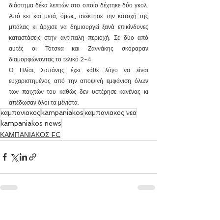
διάστημα δέκα λεπτών στο οποίο δέχτηκε δύο γκολ. 
Από κει και μετά, όμως, ανέκτησε την κατοχή της 
μπάλας κι άρχισε να δημιουργεί ξανά επικίνδυνες 
καταστάσεις στην αντίπαλη περιοχή. Σε δύο από 
αυτές οι Τότσκα και Ζαννάκης σκόραραν 
διαμορφώνοντας το τελικό 2-4. 
Ο Ηλίας Σαπάνης έχει κάθε λόγο να είναι 
ευχαριστημένος από την αποψινή εμφάνιση όλων 
των παιχτών του καθώς δεν υστέρησε κανένας κι 
απέδωσαν όλοι τα μέγιστα.
καμπανιακος
kampaniakos
καμπανιακος νεα
kampaniakos news
ΚΑΜΠΑΝΙΑΚΟΣ FC
Εμφάνιση όλων
Πρόσφατες αναρτήσεις