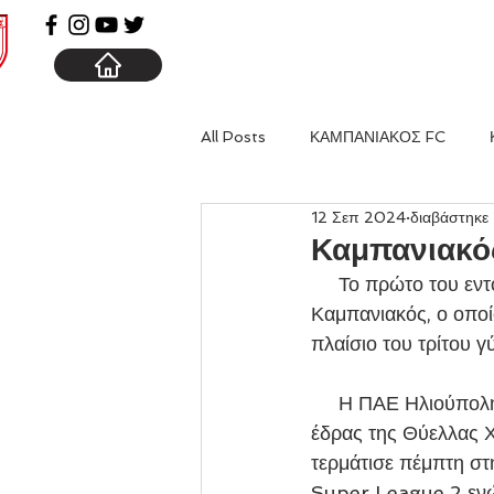
ΑΡΧΙΚΗ
ΚΑΜΠΑΝΙΑ
All Posts
ΚΑΜΠΑΝΙΑΚΟΣ FC
12 Σεπ 2024
διαβάστηκε 
Καμπανιακό
     Το πρώτο του εντός έδρας φετινό επίσημο παιχνίδι δίνει το απόγευμα του Σαββάτου ο 
Καμπανιακός, ο οποί
πλαίσιο του τρίτου 
     Η ΠΑΕ Ηλιούπολη επικράτησε, στον δεύτερο γύρο της διοργάνωσης, την Δευτέρα εκτός 
έδρας της Θύελλας Χ
τερμάτισε πέμπτη στ
Super League 2 ενώ 