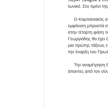
Ιωνικό. Στο τιμόνι τ
     Ο Καμπανιακός από την πλευρά του θέλει να συνδυάσει την πρώτη του φετινή επίσημη 
εμφάνιση μπροστά στ
στην τέταρτη φάση 
Γεωργιάδης θα έχει 
μια πρώτης τάξεως ευ
την έναρξη του Πρω
     Την αναμέτρηση θα διευθύνει η κ.Τσιοφλίκη με βοηθούς τους κ.κ. Δεδικούση και Βαλιώτη, 
άπαντες από τον σύ