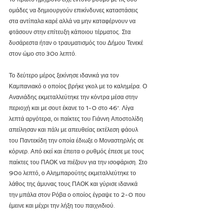
ομάδες να δημιουργούν επικίνδυνες καταστάσεις 
στα αντίπαλα καρέ αλλά να μην καταφέρνουν να 
φτάσουν στην επίτευξη κάποιου τέρματος. Στα 
δυσάρεστα ήταν ο τραυματισμός του Δήμου Τενεκέ 
στον ώμο στο 30ο λεπτό. 
Το δεύτερο μέρος ξεκίνησε ιδανικά για τον 
Καμπανιακό ο οποίος βρήκε γκολ με το καλημέρα. Ο 
Ανανιάδης εκμεταλλεύτηκε την κόντρα μέσα στην 
περιοχή και με σουτ έκανε το 1-0 στο 46'. Λίγα 
λεπτά αργότερα, οι παίκτες του Γιάννη Αποστολίδη 
απείλησαν και πάλι με απευθείας εκτέλεση φάουλ 
του Παντεκίδη την οποία έδιωξε ο Μοναστηρλής σε 
κόρνερ. Από εκεί και έπειτα ο ρυθμός έπεσε με τους 
παίκτες του ΠΑΟΚ να πιέζουν για την ισοφάριση. Στο 
90ο λεπτό, ο Αλημπαρούτης εκμεταλλεύτηκε το 
λάθος της άμυνας τους ΠΑΟΚ και γύρισε ιδανικά 
την μπάλα στον Ρόβα ο οποίος έγραψε το 2-0 που 
έμεινε και μέχρι την λήξη του παιχνιδιού. 