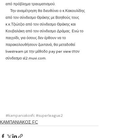
από πρόβλημα τραυματισμού.
     Την αναμέτρηση θα διευθύνει ο κ.Κακουλίδης 
από τον σύνδεσμο Θράκης με Βοηθούς τους 
κ.κ.Τζιώτζιο από τον σύνδεσμο Θράκης και 
Κουβαλάκη από τον σύνδεσμο Δράμας. Ενώ το 
παιχνίδι, για όσους δεν έρθουν να το 
παρακολουθήσουν ζωντανά, θα μεταδοθεί 
livestream με την μέθοδο pay per view στον 
σύνδεσμο sl2.muvi.com.
#kampaniakosfc
#superleague2
ΚΑΜΠΑΝΙΑΚΟΣ FC