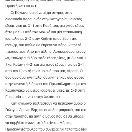
Ηρακλή και ΠΑΟΚ Β. 
      Οι Κόκκινοι μετράνε μέχρι στιγμής στην 
διαδικασία παραμονής στην κατηγορία μία εκτός 
έδρας νίκη με 0-1 στην Καρδίτσα, μια εντός έδρας 
ήττα με 0-1 από τον Αιολικό και μια επεισοδιακή 
ισοπαλία με 2-2 στην Κοζάνη όπου βάση της 
εξέλιξης του αγώνα θα έπρεπε να πάρουν πολλά 
περισσότερα. Από την άλλη οι Ασπρόμαυροι έχουν 
ως απολογισμό δύο εντός έδρας νίκες, με Αιολικό 2-
1 και Κοζάνη 4-2, και μία εκτός έδρας ήττα με 2-1 
από τον Ηρακλή την Κυριακή που μας πέρασε. Οι 
δύο αυριανοί αντίπαλοι συναντήθηκαν δύο φορές 
στην κανονική διάρκεια του Πρωταθλήματος με τον 
Καμπανιακό να μετρά ισάριθμες νίκες, με 2-3 στην 
Ευκαρπία και 2-0 στην Χαλάστρα.
      Κάτι ανάλογο ευελπιστούν να πετύχουν αύριο ο 
Γιώργος Αμανατίδης και οι ποδοσφαιριστές του και 
στην προσπάθεια αυτή ο μόνος που δε θα μπορεί 
να συμβάλει αγωνιστικά θα είναι ο Μάρκος 
Προσκυνητόπουλος που συνεχίζει να ταλαιπωρείται 