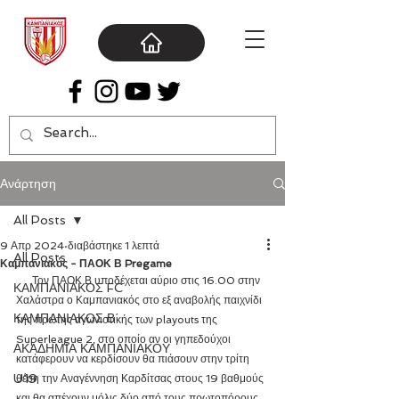
Ανάρτηση
All Posts
9 Απρ 2024
διαβάστηκε 1 λεπτά
All Posts
Καμπανιακός - ΠΑΟΚ Β Pregame
      Τον ΠΑΟΚ Β υποδέχεται αύριο στις 16.00 στην 
ΚΑΜΠΑΝΙΑΚΟΣ FC
Χαλάστρα ο Καμπανιακός στο εξ αναβολής παιχνίδι 
ΚΑΜΠΑΝΙΑΚΟΣ Β΄
της πρώτης αγωνιστικής των playouts της 
Superleague 2, στο οποίο αν οι γηπεδούχοι 
ΑΚΑΔΗΜΙΑ ΚΑΜΠΑΝΙΑΚΟΥ
κατάφερουν να κερδίσουν θα πιάσουν στην τρίτη 
U19
θέση την Αναγέννηση Καρδίτσας στους 19 βαθμούς 
και θα απέχουν μόλις δύο από τους πρωτοπόρους 