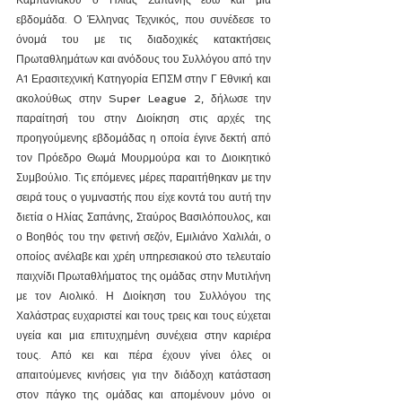
Καμπανιακού ο Ηλίας Σαπάνης εδώ και μία 
εβδομάδα. Ο Έλληνας Τεχνικός, που συνέδεσε το 
όνομά του με τις διαδοχικές κατακτήσεις 
Πρωταθλημάτων και ανόδους του Συλλόγου από την 
Α1 Ερασιτεχνική Κατηγορία ΕΠΣΜ στην Γ Εθνική και 
ακολούθως στην Super League 2, δήλωσε την 
παραίτησή του στην Διοίκηση στις αρχές της 
προηγούμενης εβδομάδας η οποία έγινε δεκτή από 
τον Πρόεδρο Θωμά Μουρμούρα και το Διοικητικό 
Συμβούλιο. Τις επόμενες μέρες παραιτήθηκαν με την 
σειρά τους ο γυμναστής που είχε κοντά του αυτή την 
διετία ο Ηλίας Σαπάνης, Σταύρος Βασιλόπουλος, και 
ο Βοηθός του την φετινή σεζόν, Εμιλιάνο Χαλιλάι, ο 
οποίος ανέλαβε και χρέη υπηρεσιακού στο τελευταίο 
παιχνίδι Πρωταθλήματος της ομάδας στην Μυτιλήνη 
με τον Αιολικό. Η Διοίκηση του Συλλόγου της 
Χαλάστρας ευχαριστεί και τους τρεις και τους εύχεται 
υγεία και μια επιτυχημένη συνέχεια στην καριέρα 
τους. Από κει και πέρα έχουν γίνει όλες οι 
απαιτούμενες κινήσεις για την διάδοχη κατάσταση 
στον πάγκο της ομάδας και απομένουν μόνο οι 