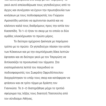
γκολ αυτό απελευθέρωσε τους γηπεδούχους από το 
άγχος και συνέχισαν να έχουν την πρωτοβουλία των 
κινήσεων με τους ποδοσφαιριστές του Γιώργου 
Αμανατίδη ωστόσο να αμύνονται σωστά και να 
κλείνουν καλά τους διαδρόμους προς την εστία του 
Κασαπίδη. Το 1-0 ήταν το σκορ με το οποίο οι δύο 
ομάδες ολοκλήρωσαν το πρώτο μέρος.
	Το δεύτερο ημίχρονο ξεκίνησε με παρόμοιο 
τρόπο με το πρώτο. Οι γηπεδούχοι πίεσαν την εστία 
των Κόκκινων και με την συμπλήρωση δέκα λεπτών 
έφτασαν και σε δεύτερο γκολ με τον Τσιριγώτη να 
διπλασιάζει τα προσωπικά του τέρματα. Στα 
εναπομείναντα λεπτά του παιχνιδιού οι 
ποδοσφαιριστές του Σωκράτη Οφρυδόπουλου 
διαχειρίστηκαν το υπέρ τους σκορ και κατάφεραν να 
φτάσουν και σε τρίτο τέρμα με δράστη τον 
Γιαννιώτα. Το 3-0 διατηρήθηκε μέχρι το τριπλό 
σφύριγμα της λήξης τους διαιτητή 
Τσατσούλη από 
τον σύνδεσμο Αθήνας.