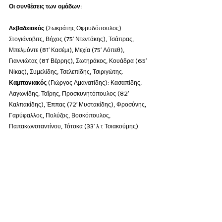
Οι συνθέσεις των ομάδων:
Λεβαδειακός
 (Σωκράτης Οφρυδόπουλος): 
Στογιάνοβιτς, Βήχος (75′ Ντεντάκης), Τσάπρας, 
Μπελμόντε (81′ Κασέμι), Μεχία (75′ Λόπεθ), 
Γιαννιώτας (81′ Βέρρης), Σωτηράκος, Κουάδρα (65′ 
Νίκας), Συμελίδης, Τσελεπίδης, Τσιριγώτης.
Καμπανιακός
 (Γιώργος Αμανατίδης): Κασαπίδης, 
Λαγωνίδης, Ταΐρης, Προσκυνητόπουλος (82′ 
Καλπακίδης), Έππας (72′ Μυστακίδης), Φροσύνης, 
Γαρύφαλλος, Πολύζος, Βοσκόπουλος, 
Παπακωνσταντίνου, Τότσκα (33′ λ.τ Τσιακούμης).