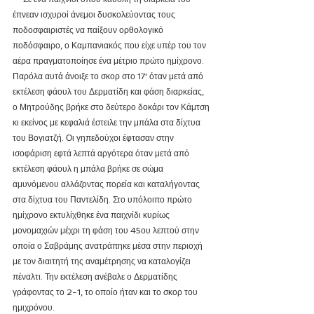
έπνεαν ισχυροί άνεμοι δυσκολεύοντας τους 
ποδοσφαιριστές να παίξουν ορθολογικό 
ποδόσφαιρο, ο Καμπανιακός που είχε υπέρ του τον 
αέρα πραγματοποίησε ένα μέτριο πρώτο ημίχρονο. 
Παρόλα αυτά άνοιξε το σκορ στο 17' όταν μετά από 
εκτέλεση φάουλ του Δερματίδη και φάση διαρκείας, 
ο Μητρούδης βρήκε στο δεύτερο δοκάρι τον Κάμτση 
κι εκείνος με κεφαλιά έστειλε την μπάλα στα δίχτυα 
του Βογιατζή. Οι γηπεδούχοι έφτασαν στην 
ισοφάριση εφτά λεπτά αργότερα όταν μετά από 
εκτέλεση φάουλ η μπάλα βρήκε σε σώμα 
αμυνόμενου αλλάζοντας πορεία και καταλήγοντας 
στα δίχτυα του Παντελίδη. Στο υπόλοιπο πρώτο 
ημίχρονο εκτυλίχθηκε ένα παιχνίδι κυρίως 
μονομαχιών μέχρι τη φάση του 45ου λεπτού στην 
οποία ο Σαβράμης ανατράπηκε μέσα στην περιοχή 
με τον διαιτητή της αναμέτρησης να καταλογίζει 
πέναλτι. Την εκτέλεση ανέβαλε ο Δερματίδης 
γράφοντας το 2-1, το οποίο ήταν και το σκορ του 
ημιχρόνου.