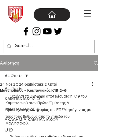
Ανάρτηση
All Posts
24 Νοε 2024
διαβάστηκε 2 λεπτά
All Posts
Μαγνησιακός - Καμπανιακός Κ19 2-6
     Συνέχισε τα νικηφόρα αποτελέσματα η Κ19 του 
ΚΑΜΠΑΝΙΑΚΟΣ FC
Καμπανιακού στον Πρώτο Όμιλο της Α 
ΚΑΜΠΑΝΙΑΚΟΣ Β΄
Ερασιτεχνικής Κατηγορίας της ΕΠΣΜ, φεύγοντας με 
τους τρεις βαθμούς από το γήπεδο του 
ΑΚΑΔΗΜΙΑ ΚΑΜΠΑΝΙΑΚΟΥ
Μαγνησιακού. 
U19
     Σε ένα παιχνίδι όπου καθόλη τη διάρκειά του 