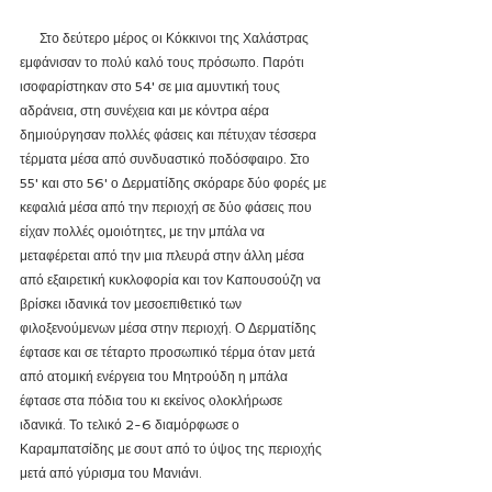
      Στο δεύτερο μέρος οι Κόκκινοι της Χαλάστρας 
εμφάνισαν το πολύ καλό τους πρόσωπο. Παρότι 
ισοφαρίστηκαν στο 54' σε μια αμυντική τους 
αδράνεια, στη συνέχεια και με κόντρα αέρα 
δημιούργησαν πολλές φάσεις και πέτυχαν τέσσερα 
τέρματα μέσα από συνδυαστικό ποδόσφαιρο. Στο 
55' και στο 56' ο Δερματίδης σκόραρε δύο φορές με 
κεφαλιά μέσα από την περιοχή σε δύο φάσεις που 
είχαν πολλές ομοιότητες, με την μπάλα να 
μεταφέρεται από την μια πλευρά στην άλλη μέσα 
από εξαιρετική κυκλοφορία και τον Καπουσούζη να 
βρίσκει ιδανικά τον μεσοεπιθετικό των 
φιλοξενούμενων μέσα στην περιοχή. Ο Δερματίδης 
έφτασε και σε τέταρτο προσωπικό τέρμα όταν μετά 
από ατομική ενέργεια του Μητρούδη η μπάλα 
έφτασε στα πόδια του κι εκείνος ολοκλήρωσε 
ιδανικά. Το τελικό 2-6 διαμόρφωσε ο 
Καραμπατσίδης με σουτ από το ύψος της περιοχής 
μετά από γύρισμα του Μανιάνι.