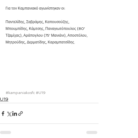
Για τον Καμπανιακό αγωνίστηκαν οι:
Παντελίδης, Σαβράμης, Καπουσούζης, 
Μπουμπίδης, Κάμτσης, Παναγιωτόπουλος (80' 
Τζαμίχας), Αράπογλου (75' Μανιάνι), Αποστόλου, 
Μητρούδης, Δερματίδης, Καραμπατσίδης.
#kampaniakosfc
#U19
U19