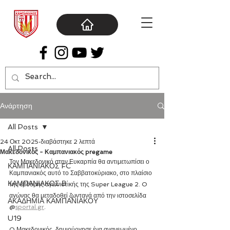
Ανάρτηση
All Posts
24 Οκτ 2025
διαβάστηκε 2 λεπτά
All Posts
Μακεδονικός - Καμπανιακός pregame
Τον Μακεδονικό στην Ευκαρπία θα αντιμετωπίσει ο 
ΚΑΜΠΑΝΙΑΚΟΣ FC
Καμπανιακός αυτό το Σαββατοκύριακο, στο πλαίσιο 
ΚΑΜΠΑΝΙΑΚΟΣ Β΄
της εβδόμης αγωνιστικής της Super League 2. O 
αγώνας θα μεταδοθεί ζωντανά από την ιστοσελίδα 
ΑΚΑΔΗΜΙΑ ΚΑΜΠΑΝΙΑΚΟΥ
@
sportal.gr
. 
U19
O Μακεδονικός, δημιούργησε ένα ανανεωμένο 