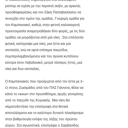
ρόστερ σε σχέση με την περσινή σεζόν, με αρκετές 
προσθαφαιρέσεις και τον Σάκη Παπαβασιλείου να 
συνεχίζει στο τιμόνι της ομάδας. Γνώριμη ομάδα για 
τον Καμπανιακό, καθώς στην φετινή καλοκαιρινή 
προετοιμασία αναμετρηθήκαν δύο φορές, με τις δύο 
ομάδες να μοιράζονται από μία νίκη.  Στα υπόλοιπα 
φιλικά, κατέγραψε μια νίκη, μια ήττα και μια 
ισοπαλία, ενώ σε εφτά επίσημα παιχνίδια, 
συμπεριλαμβανόμενου και του αγώνα κυπέλλου 
κόντρα στον Λεβαδειακό, μετρά τέσσερις ήττες, μια 
νίκη και δυο ισοπαλίες. 
Ο Καμπανιακός που προέρχεται από την ήττα με 3-
0 στους Ζωσιμάδες από τον ΠΑΣ Γιάννινα, θέλει να 
κάνει το restart στο πρωτάθλημα, αρχής γενομένης 
από το παιχνίδι της Κυριακής. Μια νίκη θα 
σηματοδοτήσει την επιστροφή στα θετικά 
αποτελέσματα και το καλύτερο δυνατό πλασάρισμα 
στην βαθμολογία ενόψει της λήξης του πρώτου 
γύρου. Στα αγωνιστικά, επιστρέφει ο Σαρβανίδης 