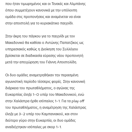
που ήταν τιμωρημένος και οι Τενεκές και Αλμπάνης 
όπου συμμετέχουν κανονικά με την υπόλοιπη 
ομάδα στις προπονήσεις και αναμένεται να είναι 
στην αποστολή για το κυριακάτικο παιχνίδι.
Στην άκρη του πάγκου για το παιχνίδι με τον 
Μακεδονικό θα καθίσει ο Αντώνης Παπατζίκος ως 
υπηρεσιακός καθώς η Διοίκηση του Συλλόγου 
βρίσκεται σε διαδικασία εύρεσης νέου προπονητή 
μετά την αποχώρηση του Γιάννη Αποστολίδη.
Οι δυο ομάδες αναμετρηθήκαν την περασμένη 
αγωνιστική περίοδο τέσσερις φορές. Στην κανονική 
διάρκεια του πρωταθλήματος, ο αγώνας της 
Ευκαρπίας έληξε 1-0 υπέρ του Μακεδονικού, ενώ 
στην Χαλάστρα ήρθε ισόπαλος 1-1. Για τα play off 
του πρωταθλήματος, η αναμέτρηση της Χαλάστρας 
έληξε με 3-2 υπέρ του Καμπανιακού, και στον 
δεύτερο γύρο στην Ευκαρπία, οι δυο ομάδες 
αναδείχτηκαν ισόπαλες με σκορ 1-1.