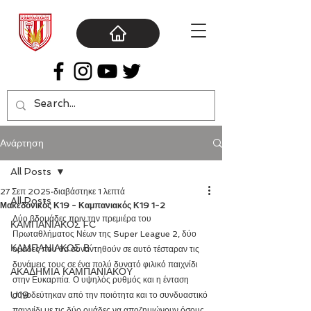
Ανάρτηση
All Posts
27 Σεπ 2025
διαβάστηκε 1 λεπτά
All Posts
Μακεδονικός Κ19 - Καμπανιακός Κ19 1-2
Δύο βδομάδες πριν την πρεμιέρα του 
ΚΑΜΠΑΝΙΑΚΟΣ FC
Πρωταθλήματος Νέων της Super League 2, δύο 
ΚΑΜΠΑΝΙΑΚΟΣ Β΄
ομάδες που θα συναντηθούν σε αυτό τέσταραν τις 
δυνάμεις τους σε ένα πολύ δυνατό φιλικό παιχνίδι 
ΑΚΑΔΗΜΙΑ ΚΑΜΠΑΝΙΑΚΟΥ
στην Ευκαρπία. Ο υψηλός ρυθμός και η ένταση 
U19
συνοδεύτηκαν από την ποιότητα και το συνδυαστικό 
παιχνίδι με τις δύο ομάδες να αποζημιώνουν όσους 