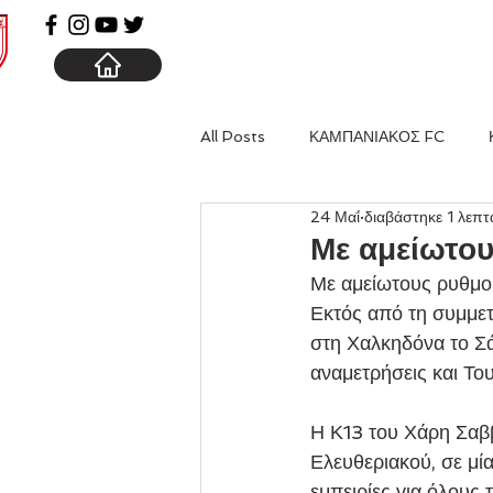
ΑΡΧΙΚΗ
ΚΑΜΠΑΝΙΑ
All Posts
ΚΑΜΠΑΝΙΑΚΟΣ FC
24 Μαΐ
διαβάστηκε 1 λεπτ
Με αμείωτου
Με αμείωτους ρυθμού
Εκτός από τη συμμε
στη Χαλκηδόνα το Σά
αναμετρήσεις και Το
Η Κ13 του Χάρη Σαββ
Ελευθεριακού, σε μί
εμπειρίες για όλους