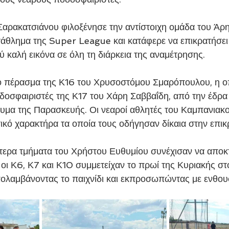
αρακατσιάνου φιλοξένησε την αντίστοιχη ομάδα του Άρ
άθλημα της Super League και κατάφερε να επικρατήσει
 καλή εικόνα σε όλη τη διάρκεια της αναμέτρησης.
το πέρασμα της Κ16 του Χρυσοστόμου Σμαρόπουλου, η ο
οσφαιριστές της Κ17 του Χάρη Σαββαΐδη, από την έδρα 
υμα της Παρασκευής. Οι νεαροί αθλητές του Καμπανιακο
τικό χαρακτήρα τα οποία τους οδήγησαν δίκαια στην επικ
τερα τμήματα του Χρήστου Ευθυμίου συνέχισαν να αποκ
οι Κ6, Κ7 και Κ10 συμμετείχαν το πρωί της Κυριακής στ
πολαμβάνοντας το παιχνίδι και εκπροσωπώντας με ενθου