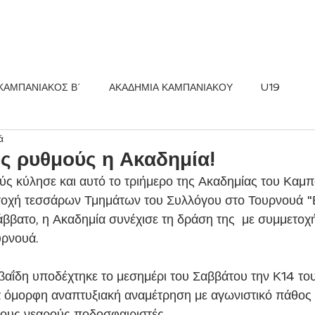
ΚΟΣ FC
ΝΕΑ
ΑΚΑΔΗΜΙΑ
ΚΑΜΠΑΝΙΑΚΟΣ Β΄
ΑΚΑΔΗΜΙΑ ΚΑΜΠΑΝΙΑΚΟΥ
U19
ά
ς ρυθμούς η Ακαδημία!
ς κύλησε και αυτό το τριήμερο της Ακαδημίας του Καμπα
τοχή τεσσάρων Τμημάτων του Συλλόγου στο Τουρνουά "
ββατο, η Ακαδημία συνέχισε τη δράση της  με συμμετοχή
υρνουά.
αΐδη υποδέχτηκε το μεσημέρι του Σαββάτου την Κ14 του
α όμορφη αναπτυξιακή αναμέτρηση με αγωνιστικό πάθος 
 τους νεαρούς ποδοσφαιριστές.