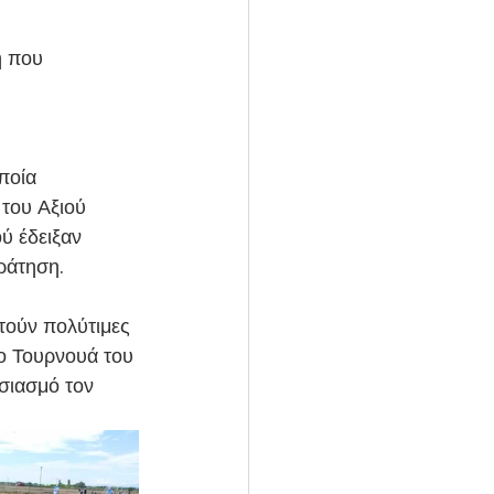
η που 
 
ποία 
του Αξιού 
ύ έδειξαν 
ράτηση.
τούν πολύτιμες 
ο Τουρνουά του 
σιασμό τον 