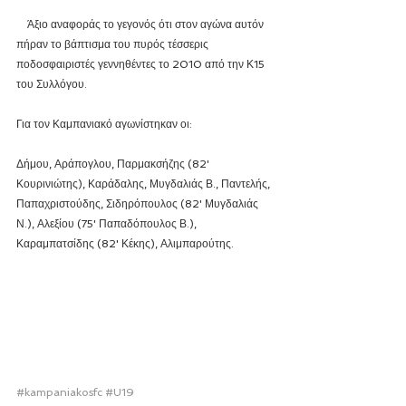
    Άξιο αναφοράς το γεγονός ότι στον αγώνα αυτόν 
πήραν το βάπτισμα του πυρός τέσσερις 
ποδοσφαιριστές γεννηθέντες το 2010 από την Κ15 
του Συλλόγου.
Για τον Καμπανιακό αγωνίστηκαν οι:
Δήμου, Αράπογλου, Παρμακσήζης (82' 
Κουρινιώτης), Καράδαλης, Μυγδαλιάς Β., Παντελής, 
Παπαχριστούδης, Σιδηρόπουλος (82' Μυγδαλιάς 
Ν.), Αλεξίου (75' Παπαδόπουλος Β.), 
Καραμπατσίδης (82' Κέκης), Αλιμπαρούτης.
#kampaniakosfc
#U19