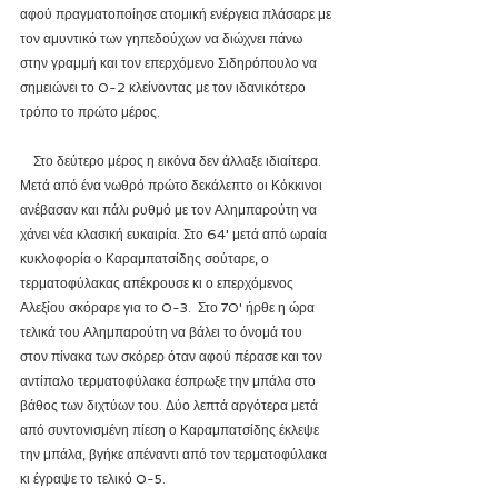
αφού πραγματοποίησε ατομική ενέργεια πλάσαρε με 
τον αμυντικό των γηπεδούχων να διώχνει πάνω 
στην γραμμή και τον επερχόμενο Σιδηρόπουλο να 
σημειώνει το 0-2 κλείνοντας με τον ιδανικότερο 
τρόπο το πρώτο μέρος.
    Στο δεύτερο μέρος η εικόνα δεν άλλαξε ιδιαίτερα. 
Μετά από ένα νωθρό πρώτο δεκάλεπτο οι Κόκκινοι 
ανέβασαν και πάλι ρυθμό με τον Αλημπαρούτη να 
χάνει νέα κλασική ευκαιρία. Στο 64' μετά από ωραία 
κυκλοφορία ο Καραμπατσίδης σούταρε, ο 
τερματοφύλακας απέκρουσε κι ο επερχόμενος 
Αλεξίου σκόραρε για το 0-3.  Στο 70' ήρθε η ώρα 
τελικά του Αλημπαρούτη να βάλει το όνομά του 
στον πίνακα των σκόρερ όταν αφού πέρασε και τον 
αντίπαλο τερματοφύλακα έσπρωξε την μπάλα στο 
βάθος των διχτύων του. Δύο λεπτά αργότερα μετά 
από συντονισμένη πίεση ο Καραμπατσίδης έκλεψε 
την μπάλα, βγήκε απέναντι από τον τερματοφύλακα 
κι έγραψε το τελικό 0-5. 