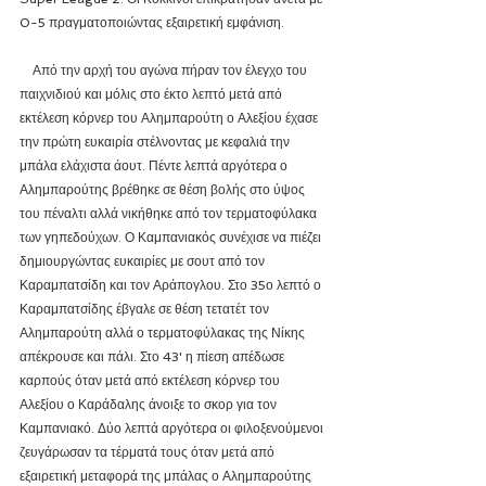
0-5 πραγματοποιώντας εξαιρετική εμφάνιση.
    Από την αρχή του αγώνα πήραν τον έλεγχο του 
παιχνιδιού και μόλις στο έκτο λεπτό μετά από 
εκτέλεση κόρνερ του Αλημπαρούτη ο Αλεξίου έχασε 
την πρώτη ευκαιρία στέλνοντας με κεφαλιά την 
μπάλα ελάχιστα άουτ. Πέντε λεπτά αργότερα ο 
Αλημπαρούτης βρέθηκε σε θέση βολής στο ύψος 
του πέναλτι αλλά νικήθηκε από τον τερματοφύλακα 
των γηπεδούχων. Ο Καμπανιακός συνέχισε να πιέζει 
δημιουργώντας ευκαιρίες με σουτ από τον 
Καραμπατσίδη και τον Αράπογλου. Στο 35ο λεπτό ο 
Καραμπατσίδης έβγαλε σε θέση τετατέτ τον 
Αλημπαρούτη αλλά ο τερματοφύλακας της Νίκης 
απέκρουσε και πάλι. Στο 43' η πίεση απέδωσε 
καρπούς όταν μετά από εκτέλεση κόρνερ του 
Αλεξίου ο Καράδαλης άνοιξε το σκορ για τον 
Καμπανιακό. Δύο λεπτά αργότερα οι φιλοξενούμενοι 
ζευγάρωσαν τα τέρματά τους όταν μετά από 
εξαιρετική μεταφορά της μπάλας ο Αλημπαρούτης 