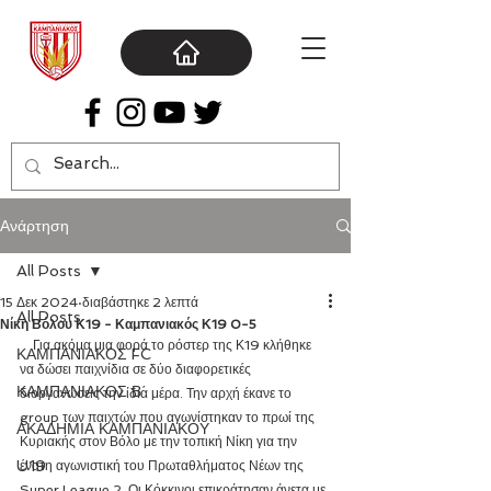
Ανάρτηση
All Posts
15 Δεκ 2024
διαβάστηκε 2 λεπτά
All Posts
Νίκη Βόλου Κ19 - Καμπανιακός Κ19 0-5
    Για ακόμα μια φορά το ρόστερ της Κ19 κλήθηκε 
ΚΑΜΠΑΝΙΑΚΟΣ FC
να δώσει παιχνίδια σε δύο διαφορετικές 
ΚΑΜΠΑΝΙΑΚΟΣ Β΄
διοργανώσεις την ίδια μέρα. Την αρχή έκανε το 
group των παιχτών που αγωνίστηκαν το πρωί της 
ΑΚΑΔΗΜΙΑ ΚΑΜΠΑΝΙΑΚΟΥ
Κυριακής στον Βόλο με την τοπική Νίκη για την 
U19
ένατη αγωνιστική του Πρωταθλήματος Νέων της 
Super League 2. Οι Κόκκινοι επικράτησαν άνετα με 