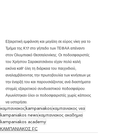
Εξαιρετική εμφάνιση και μεγάλη σε εύρος νίκη για το 
Τμήμα της Κ17 στο γήπεδο των ΤΕΦΑΑ απέναντι 
στον Ολυμπιακό Θεσσαλονίκης. Οι ποδοσφαιριστές 
του Χρήστου Σαρακατσιάνου είχαν πολύ καλή 
εικόνα καθ' όλη τη διάρκεια του παιχνιδιού, 
αναλαμβάνοντας την πρωτοβουλία των κινήσεων με 
την έναρξή του και παρουσιάζοντας ανά διαστήματα 
στιγμές εξαιρετικού συνδυαστικού ποδοσφαίρου. 
Αγωνίστηκαν όλοι οι ποδοσφαιριστές χωρίς κάποιος 
να υστερήσει.
καμπανιακος
kampaniakos
καμπανιακος νεα
kampaniakos news
καμπανιακος ακαδημια
kampaniakos academy
ΚΑΜΠΑΝΙΑΚΟΣ FC