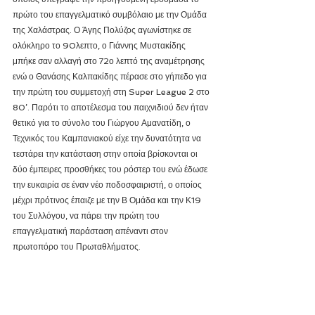
πρώτο του επαγγελματικό συμβόλαιο με την Ομάδα 
της Χαλάστρας. Ο Άγης Πολύζος αγωνίστηκε σε 
ολόκληρο το 90λεπτο, ο Γιάννης Μυστακίδης 
μπήκε σαν αλλαγή στο 72ο λεπτό της αναμέτρησης 
ενώ ο Θανάσης Καλπακίδης πέρασε στο γήπεδο για 
την πρώτη του συμμετοχή στη Super League 2 στο 
80’. Παρότι το αποτέλεσμα του παιχνιδιού δεν ήταν 
θετικό για το σύνολο του Γιώργου Αμανατίδη, ο 
Τεχνικός του Καμπανιακού είχε την δυνατότητα να 
τεστάρει την κατάσταση στην οποία βρίσκονται οι 
δύο έμπειρες προσθήκες του ρόστερ του ενώ έδωσε 
την ευκαιρία σε έναν νέο ποδοσφαιριστή, ο οποίος 
μέχρι πρότινος έπαιζε με την Β Ομάδα και την Κ19 
του Συλλόγου, να πάρει την πρώτη του 
επαγγελματική παράσταση απέναντι στον 
πρωτοπόρο του Πρωταθλήματος.