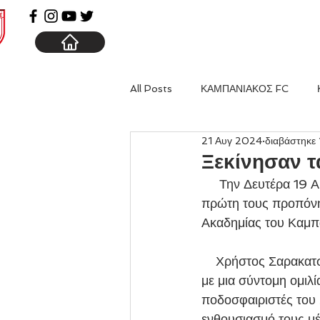
ΑΡΧΙΚΗ
ΚΑΜΠΑΝΙΑ
All Posts
ΚΑΜΠΑΝΙΑΚΟΣ FC
21 Αυγ 2024
διαβάστηκε 
Ξεκίνησαν τ
     Την Δευτέρα 19 Αυγούστου συγκεντρώθηκαν για πρώτη φορά και πραγματοποίησαν την 
πρώτη τους προπόνησ
Ακαδημίας του Καμπα
    Χρήστος Σαρακατσιάνος και Χάρης Σαββαΐδης καλωσόρισαν τους αθλητές του Συλλόγου 
με μια σύντομη ομιλί
ποδοσφαιριστές του 
ενθουσιασμό τους μέ