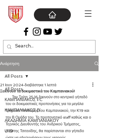
Ανάρτηση
All Posts
21 Ιουν 2024
διαβάστηκε 1 λεπτά
All Posts
Ξεκινούν τα δοκιμαστικά του Καμπανιακού!
       Την Τρίτη 25/6 ξεκινούν στο κεντρικό γήπεδό 
ΚΑΜΠΑΝΙΑΚΟΣ FC
του οι δοκιμαστικές προπονήσεις για τα μεγάλα 
ΚΑΜΠΑΝΙΑΚΟΣ Β΄
Τμήματα Υποδομής του Καμπανιακού, την Κ19 και 
την Β Ομάδα του. Το προπονητικό staff καθώς και ο 
ΑΚΑΔΗΜΙΑ ΚΑΜΠΑΝΙΑΚΟΥ
Τεχνικός Διευθυντής του Ανδρικού Τμήματος, 
U19
Ανέστης Τσιτενίδης, θα παρίστανται στο γήπεδο 
ώστε να αξιολογήσουν τους νεαρούς 