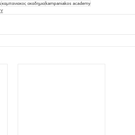
s
καμπανιακος ακαδημια
kampaniakos academy
ΟΥ