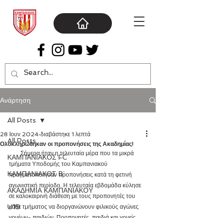
Ανάρτηση
All Posts
28 Ιουν 2024
διαβάστηκε 1 λεπτά
All Posts
Ολοκληρώθηκαν οι προπονήσεις της Ακαδημίας!
        Σήμερα ήταν η τελευταία μέρα που τα μικρά 
ΚΑΜΠΑΝΙΑΚΟΣ FC
τμήματα Υποδομής του Καμπανιακού 
ΚΑΜΠΑΝΙΑΚΟΣ Β΄
πραγματοποίησαν προπονήσεις κατά τη φετινή 
αγωνιστική περίοδο. Η τελευταία εβδομάδα κύλησε 
ΑΚΑΔΗΜΙΑ ΚΑΜΠΑΝΙΑΚΟΥ
σε καλοκαιρινή διάθεση με τους προπονητές του 
U19
κάθε τμήματος να διοργανώνουν φιλικούς αγώνες 
γονέων- παιδιών. Προπονητές, παιδιά και γονείς 