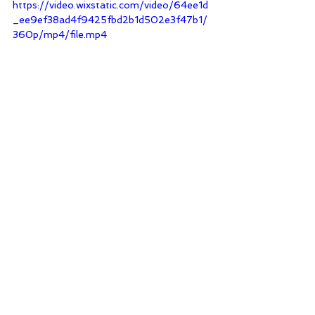
https://video.wixstatic.com/video/64ee1d
_ee9ef38ad4f9425fbd2b1d502e3f47b1/
360p/mp4/file.mp4