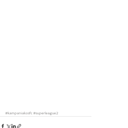
#kampaniakosfc
#superleague2