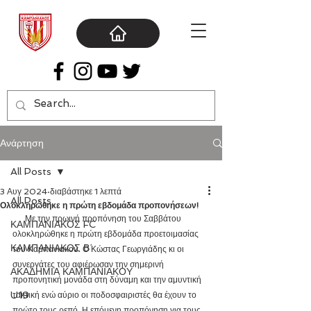
Ανάρτηση
All Posts
3 Αυγ 2024
διαβάστηκε 1 λεπτά
All Posts
Ολοκληρώθηκε η πρώτη εβδομάδα προπονήσεων!
      Με την πρωινή προπόνηση του Σαββάτου 
ΚΑΜΠΑΝΙΑΚΟΣ FC
ολοκληρώθηκε η πρώτη εβδομάδα προετοιμασίας 
ΚΑΜΠΑΝΙΑΚΟΣ Β΄
του Καμπανιακού. Ο Κώστας Γεωργιάδης κι οι 
συνεργάτες του αφιέρωσαν την σημερινή 
ΑΚΑΔΗΜΙΑ ΚΑΜΠΑΝΙΑΚΟΥ
προπονητική μονάδα στη δύναμη και την αμυντική 
U19
τακτική ενώ αύριο οι ποδοσφαιριστές θα έχουν το 
πρώτο τους ρεπό. Η επόμενη προπόνηση για τους 