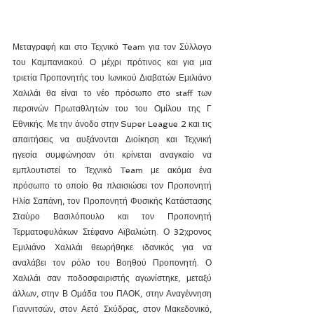
Μεταγραφή και στο Τεχνικό Team για τον Σύλλογο 
του Καμπανιακού. Ο μέχρι πρότινος και για μια 
τριετία Προπονητής του Ιωνικού Διαβατών Εμιλιάνο 
Χαλιλάι θα είναι το νέο πρόσωπο στο staff των 
περσινών Πρωταθλητών του 1ου Ομίλου της Γ 
Εθνικής. Με την άνοδο στην Super League 2 και τις 
απαιτήσεις να αυξάνονται Διοίκηση και Τεχνική 
ηγεσία συμφώνησαν ότι κρίνεται αναγκαίο να 
εμπλουτιστεί το Τεχνικό Team με ακόμα ένα 
πρόσωπο το οποίο θα πλαισιώσει τον Προπονητή 
Ηλία Σαπάνη, τον Προπονητή Φυσικής Κατάστασης 
Σταύρο Βασιλόπουλο και τον Προπονητή 
Τερματοφυλάκων Στέφανο Αϊβαλιώτη. Ο 32χρονος 
Εμιλιάνο Χαλιλάι θεωρήθηκε ιδανικός για να 
αναλάβει τον ρόλο του Βοηθού Προπονητή. Ο 
Χαλιλάι σαν ποδοσφαιριστής αγωνίστηκε, μεταξύ 
άλλων, στην Β Ομάδα του ΠΑΟΚ, στην Αναγέννηση 
Γιαννιτσών, στον Αετό Σκύδρας, στον Μακεδονικό, 