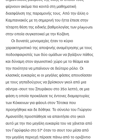
φέρνουν ακόμα πιο κοντά στη μαθηματική 
διασφάλιση της παραμονής τους. Από την άλλη ο 
Καμπανιακός με τη σημερινή του ήττα έπεσε στην 
τέταρτη θέση της ειδικής βαθμολογίας των playouts 
στην οποία συγκατοικεί με την Κοζάνη.
      Οι δυνατές μονομαχίες ήταν το κύριο 
χαρακτηριστικό της αποψινής αναμέτρησης με τους 
ποδοσφαιριστές των δύο ομάδων να βγάζουν πάθος 
και δύναμη στον αγωνιστικό χώρο με το θέαμα και 
την ποιότητα να μπαίνουν σε δεύτερο ρόλο. Οι 
κλασικές ευκαιρίες κι οι μεγάλες φάσεις απουσίασαν 
με τους γηπεδούχους να βρίσκουν γκολ από μια 
σέντρα-σουτ του Σπυράκου στο 35ο λεπτό, σε μια 
φάση η οποία προκάλεσε τις έντονες διαμαρτυρίες 
των Κόκκινων για φάουλ στον Τότσκα που 
προηγήθηκε και δε δόθηκε. Το σύνολο του Γιώργου 
Αμανατίδη προσπάθησε να απαντήσει στο γκολ 
αυτό με την πιο μεγάλη ευκαιρία του να χάνεται από 
τον Γαρύφαλο στο 57' όταν το σουτ του μέσα από 
την μεγάλη περιοχή πέρασε πάνω από το οριζόντιο 