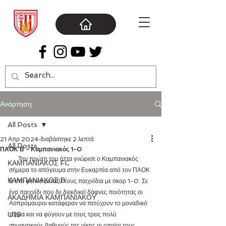
Ανάρτηση
All Posts
21 Απρ 2024
διαβάστηκε 2 λεπτά
All Posts
ΠΑΟΚ Β - Καμπανιακός 1-0
      Την πρώτη του ήττα γνώρισε ο Καμπανιακός 
ΚΑΜΠΑΝΙΑΚΟΣ FC
σήμερα το απόγευμα στην Ευκαρπία από τον ΠΑΟΚ 
ΚΑΜΠΑΝΙΑΚΟΣ Β΄
Β στα φετινά μεταξύ τους παιχνίδια με σκορ 1-0. Σε 
ένα παιχνίδι που δε διεκδικεί δάφνες ποιότητας οι 
ΑΚΑΔΗΜΙΑ ΚΑΜΠΑΝΙΑΚΟΥ
Ασπρόμαυροι κατάφεραν να πετύχουν το μοναδικό 
U19
τέρμα και να φύγουν με τους τρεις πολύ 
σημαντικούς βαθμούς της νίκης οι οποίοι τους 