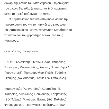
δοκάρι της εστίας του Μπαλωμένου. Στη συνέχεια 
του αγώνα δεν άλλαξε κάτι και το 1-0 παρέμεινε 
μέχρι το τελικό σφύριγμα της λήξης. 
      Ο Καμπανιακός ξεκινάει από αύριο κιόλας την 
προετοιμασία του για το παιχνίδι του επόμενου 
Σαββατοκύριακου με την Αναγέννηση Καρδίτσας και 
το οποίο έχει τον χαρακτήρα τελικού για τους 
Κόκκινους.
Οι συνθέσεις των ομάδων:
ΠΑΟΚ Β (Αλεξιάδης): Μπαλωμένος, Σπυράκος, 
Τασιούρας, Μανωλιούδης, Κωττάς, Παντεκίδης (81′ 
Ρούμνιατσεβ), Τσοπούρογλου, Γιαξής, Γρόσδης, 
Γκούμας (64′ Δαρέλας), Κανίς (74′ Σαποβάλοφ).
Καμπανιακός (Αμανατίδης): Κασαπίδης, Π. 
Καθάριος, Λαγωνίδης, Γιουκούδης, Σαρβανίδης 
(80' Ταΐρης), Μπούσης, Έππας (80' Πολύζος), 
Φροσύνης (69′ Πόζογλου), Γαρύφαλλος (80' 