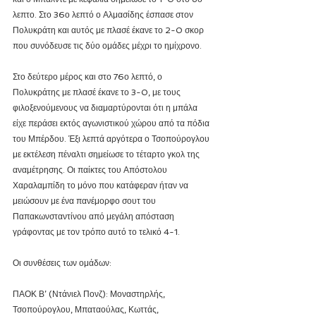
λεπτο. Στο 36ο λεπτό ο Αλμασίδης έσπασε στον 
Πολυκράτη και αυτός με πλασέ έκανε το 2-0 σκορ 
που συνόδευσε τις δύο ομάδες μέχρι το ημίχρονο. 
Στο δεύτερο μέρος και στο 76ο λεπτό, ο 
Πολυκράτης με πλασέ έκανε το 3-0, με τους 
φιλοξενούμενους να διαμαρτύρονται ότι η μπάλα 
είχε περάσει εκτός αγωνιστικού χώρου από τα πόδια 
του Μπέρδου. Έξι λεπτά αργότερα ο Τσοπούρογλου 
με εκτέλεση πέναλτι σημείωσε το τέταρτο γκολ της 
αναμέτρησης. Οι παίκτες του Απόστολου 
Χαραλαμπίδη το μόνο που κατάφεραν ήταν να 
μειώσουν με ένα πανέμορφο σουτ του  
Παπακωνσταντίνου από μεγάλη απόσταση 
γράφοντας με τον τρόπο αυτό το τελικό 4-1.
Οι συνθέσεις των ομάδων:
ΠΑΟΚ Β’ (Ντάνιελ Πονζ): Μοναστηρλής, 
Τσοπούρογλου, Μπαταούλας, Κωττάς, 