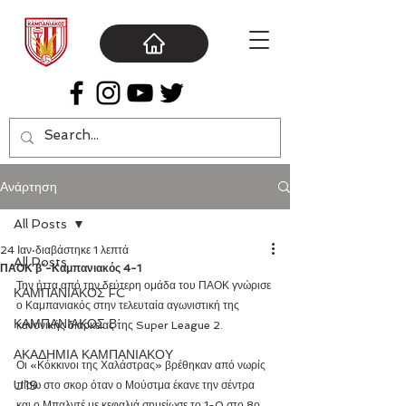
Ανάρτηση
All Posts
24 Ιαν
διαβάστηκε 1 λεπτά
All Posts
ΠΑΟΚ β´-Καμπανιακός 4-1
Την ήττα από την δεύτερη ομάδα του ΠΑΟΚ γνώρισε 
ΚΑΜΠΑΝΙΑΚΟΣ FC
ο Καμπανιακός στην τελευταία αγωνιστική της 
ΚΑΜΠΑΝΙΑΚΟΣ Β΄
κανονικής διάρκειας της Super League 2. 
ΑΚΑΔΗΜΙΑ ΚΑΜΠΑΝΙΑΚΟΥ
Οι «Κόκκινοι της Χαλάστρας» βρέθηκαν από νωρίς 
U19
πίσω στο σκορ όταν ο Μούστμα έκανε την σέντρα 
και ο Μπαλντέ με κεφαλιά σημείωσε το 1-0 στο 8ο 