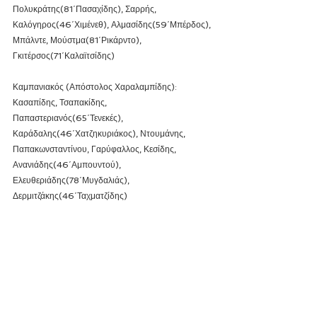
Πολυκράτης(81΄Πασαχίδης), Σαρρής, 
Καλόγηρος(46΄Χιμένεθ), Αλμασίδης(59΄Μπέρδος), 
Μπάλντε, Μούστμα(81΄Ρικάρντο), 
Γκιτέρσος(71΄Καλαϊτσίδης)
Καμπανιακός (Απόστολος Χαραλαμπίδης): 
Κασαπίδης, Τσαπακίδης, 
Παπαστεριανός(65΄Τενεκές), 
Καράδαλης(46΄Χατζηκυριάκος), Ντουμάνης, 
Παπακωνσταντίνου, Γαρύφαλλος, Κεσίδης, 
Ανανιάδης(46΄Αμπουντού), 
Ελευθεριάδης(78΄Μυγδαλιάς), 
Δερμιτζάκης(46΄Ταχματζίδης)