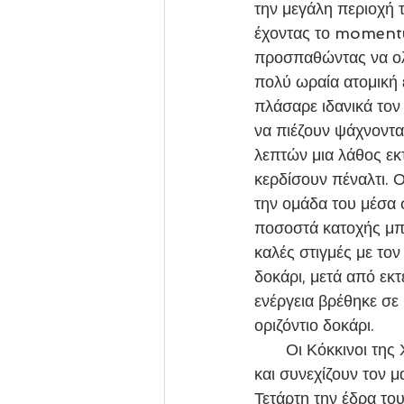
την μεγάλη περιοχή τ
έχοντας το momentum
προσπαθώντας να ολ
πολύ ωραία ατομική 
πλάσαρε ιδανικά τον
να πιέζουν ψάχνοντα
λεπτών μια λάθος εκ
κερδίσουν πέναλτι. 
την ομάδα του μέσα 
ποσοστά κατοχής μπά
καλές στιγμές με το
δοκάρι, μετά από εκτ
ενέργεια βρέθηκε σε
οριζόντιο δοκάρι.
       Οι Κόκκινοι της Χαλάστρας κρατάνε την πολύ καλή εμφάνιση του δευτέρου ημιχρόνου 
και συνεχίζουν τον 
Τετάρτη την έδρα το