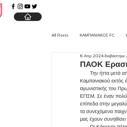
ΑΡΧΙΚΗ
ΚΑΜΠΑΝΙΑ
All Posts
ΚΑΜΠΑΝΙΑΚΟΣ FC
6 Απρ 2024
διαβάστηκε 
ΠΑΟΚ Ερασι
       Την ήττα μετά από έξι σερί νικηφόρα αποτελέσματα γνώρισε η Β Ομάδα του 
Καμπανιακού εκτός έ
αγωνιστικής του Πρω
ΕΠΣΜ. Σε έναν πολύ 
επίπεδα στην μεγαλύ
τα συνεχόμενα παιχν
μας έχουν συνηθίσει
       Οι Κόκκινοι πέταξαν ένα ολόκληρο ημίχρονο καθώς στα πρώτα σαρανταπέντε λεπτά 