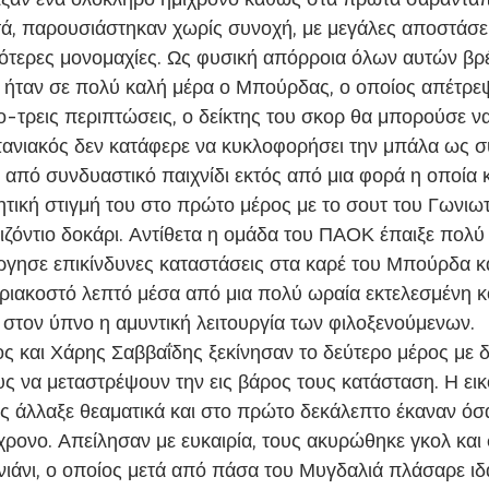
τά, παρουσιάστηκαν χωρίς συνοχή, με μεγάλες αποστάσεις
σότερες μονομαχίες. Ως φυσική απόρροια όλων αυτών βρ
 ήταν σε πολύ καλή μέρα ο Μπούρδας, ο οποίος απέτρε
-τρεις περιπτώσεις, ο δείκτης του σκορ θα μπορούσε να 
ανιακός δεν κατάφερε να κυκλοφορήσει την μπάλα ως σ
 από συνδυαστικό παιχνίδι εκτός από μια φορά η οποία κ
ητική στιγμή του στο πρώτο μέρος με το σουτ του Γωνιωτ
ιζόντιο δοκάρι. Αντίθετα η ομάδα του ΠΑΟΚ έπαιξε πολύ
γησε επικίνδυνες καταστάσεις στα καρέ του Μπούρδα κα
 τριακοστό λεπτό μέσα από μια πολύ ωραία εκτελεσμένη 
 στον ύπνο η αμυντική λειτουργία των φιλοξενούμενων.
ς να μεταστρέψουν την εις βάρος τους κατάσταση. Η εικ
 άλλαξε θεαματικά και στο πρώτο δεκάλεπτο έκαναν όσα
χρονο. Απείλησαν με ευκαιρία, τους ακυρώθηκε γκολ και 
ιάνι, ο οποίος μετά από πάσα του Μυγδαλιά πλάσαρε ιδ