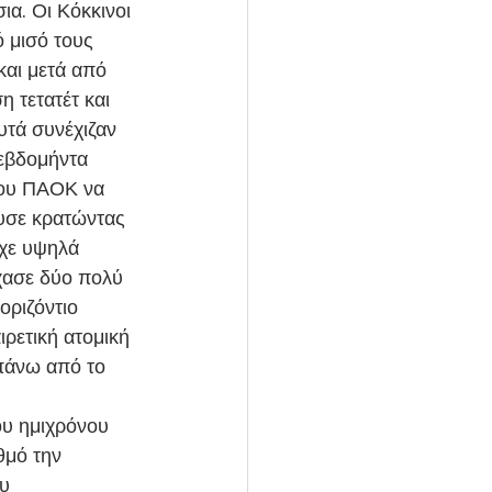
ια. Οι Κόκκινοι 
 μισό τους 
αι μετά από 
 τετατέτ και 
υτά συνέχιζαν 
εβδομήντα 
του ΠΑΟΚ να 
υσε κρατώντας 
ίχε υψηλά 
χασε δύο πολύ 
οριζόντιο 
ρετική ατομική 
 πάνω από το 
θμό την 
υ 