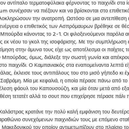
ον αντίπαλο τερματοφύλακα φέρνοντας το παιχνίδι στα ίσ
 συνέχισαν να πιέζουν και να βρίσκονται στο επιθετικό
οκληρώσουν την ανατροπή. Ωστόσο σε μια αντεπίθεση κ
ενέργεια ο επιθετικός των Ασπρόμαυρων βρέθηκε σε θέση
 Μπούρδα κάνοντας το 2-1. Οι φιλοξενούμενοι παρόλα α
ς εκ νέου το γκολ της ισοφάρισης. Με την συμπλήρωση 
τίμηση στην άμυνα τους είχε ως αποτέλεσμα οι παίχτες 
Ο Μπούρδας, όμως, διάλεξε την σωστή γωνία και απέκρο
στο παιχνίδι. Ο Καμπανιακός στα εναπομείναντα λεπτά ε
λας, έκλεισε τους αντιπάλους του στο μισό γήπεδο κι έ
ν Σαβράμη. Μία με κεφαλιά, η οποία πέρασε πάνω από το 
έλεση φάουλ του Καπουσούζη, και μία όταν μετά από εξαι
 θέση τετατέτ αλλά το σουτ που επιχείρησε πέρασε πάλι
μαραθώνιο συνεχόμενων παιχνιδιών τους με επόμενο στα
υ Μακεδονικού τον οποίον αντιμετωπίζουν στο πλαίσιο το