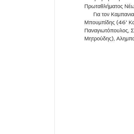
Πρωταθλήματος Νέω
      Για τον Καμπανιακό αγωνίστηκαν οι: Μπούρδας, Γωνιωτάκης (46' Κοασίδης), 
Μπουμπίδης (46' Κα
Παναγιωτόπουλος, Σα
Μητρούδης), Αλημπα