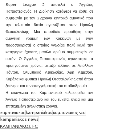
Super League 2 αποτελεί ο Άγγελος 
Παπαστεριανός. Η Διοίκηση κατάφερε να έρθει σε 
συμφωνία με τον 32χρονο κεντρικό αμυντικό που 
την τελευταία διετία αγωνιζόταν στον Ηρακλή 
Θεσσαλονίκης. Μια σπουδαία προσθήκη στην 
αμυντική γραμμή των Κόκκινων με έναν 
ποδοσφαιριστή ο οποίος γνωρίζει πολύ καλά την 
κατηγορία έχοντας μεγάλο αριθμό συμμετοχών σε 
αυτήν. Ο Άγγελος Παπαστεριανός αγωνίστηκε τα 
προηγούμενα χρόνια, μεταξύ άλλων, σε Απόλλων 
Πόντου, Ολυμπιακό Λευκωσίας, Άρη Λεμεσού, 
Καβάλα και φυσικά Ηρακλή Θεσσαλονίκης από όπου 
ξεκίνησε και την επαγγελματική του σταδιοδρομία.
Η οικογένεια του Καμπανιακού καλωσορίζει τον 
Άγγελο Παπαστεριανό και του εύχεται υγεία και μια 
επιτυχημένη αγωνιστική χρονιά.
καμπανιακος
kampaniakos
καμπανιακος νεα
kampaniakos news
ΚΑΜΠΑΝΙΑΚΟΣ FC