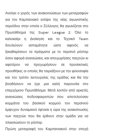
Ανοίγει ο χορός των ανακοινώσεων των μεταγραφών 
για τον Καμπανιακό ενόψει της νέας αγωνιστικής 
περιόδου στην οποία ο Σύλλογος θα αγωνίζεται στο 
Πρωτάθλημα της Super League 2. Όλο το 
καλοκαίρι η Διοίκηση και το Τεχνικό Team 
δουλεύουν ασταμάτητα ώστε αφενός να 
ξεκαθαρίσουν τα πράγματα με το περσινό ρόστερ 
όσον αφορά ανανεώσεις και αποχωρήσεις παιχτών κι 
αφετέρου να προχωρήσουν σε προσεκτικές 
προσθήκες οι οποίες θα ταιριάξουν με την φιλοσοφία 
και τον τρόπο λειτουργίας της ομάδας και θα την 
βοηθήσουν να έχει μια καλή παρουσία στο 
επερχόμενο Πρωτάθλημα. Μετά λοιπόν από αρκετές 
ανανεώσεις ποδοσφαιριστών που αποτελούσαν 
κομμάτια του βασικού κορμού του περσινού 
έμψυχου δυναμικού έφτασε η ώρα της ανακοίνωσης 
των παιχτών που θα έρθουν στην ομάδα για να 
πλαισιώσουν το ρόστερ. 
Πρώτη μεταγραφή του Καμπανιακού στην εποχή 