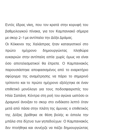
Εντός έδρας νίκη, που τον κρατά στην κορυφή του 
βαθμολογικού πίνακα, για τον Καμπανιακό σήμερα 
με σκορ 2-1 με αντίπαλο την Δόξα Δράμας. 
Οι Κόκκινοι της Χαλάστρας ήταν καταιγιστικοί στο 
πρώτο ημίχρονο δημιουργώντας πληθώρα 
ευκαιριών στην αντίπαλη εστία χωρίς όμως να είναι 
όσο αποτελεσματικοί θα έπρεπε. Ο Καμπανιακός 
παρουσιάστηκε αποφασισμένος από το εναρκτήριο 
σφύριγμα της αναμέτρησης να πάρει το σημερινό 
τρίποντο και το πρώτο ημίχρονο εξελίχτηκε σε έναν 
επιθετικό μονόλογο για τους ποδοσφαιριστές του 
Ηλία Σαπάνη. Κόντρα στη ροή του αγώνα ωστόσο οι 
Δραμινοί άνοιξαν το σκορ στο ενδέκατο λεπτό όταν 
μετά από πάσα στην πλάτη της άμυνας ο επιθετικός 
της Δόξας βρέθηκε σε θέση βολής κι έστειλε την 
μπάλα στα δίχτυα των γηπεδούχων. Ο Καμπανιακός 
δεν πτοήθηκε και συνέχιζε να πιέζει δημιουργώντας 