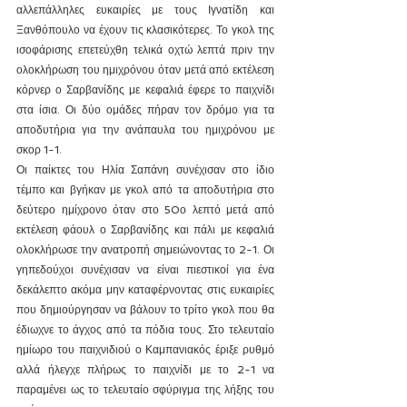
αλλεπάλληλες ευκαιρίες με τους Ιγνατίδη και 
Ξανθόπουλο να έχουν τις κλασικότερες. Το γκολ της 
ισοφάρισης επετεύχθη τελικά οχτώ λεπτά πριν την 
ολοκλήρωση του ημιχρόνου όταν μετά από εκτέλεση 
κόρνερ ο Σαρβανίδης με κεφαλιά έφερε το παιχνίδι 
στα ίσια. Οι δύο ομάδες πήραν τον δρόμο για τα 
αποδυτήρια για την ανάπαυλα του ημιχρόνου με 
σκορ 1-1.
Οι παίκτες του Ηλία Σαπάνη συνέχισαν στο ίδιο 
τέμπο και βγήκαν με γκολ από τα αποδυτήρια στο 
δεύτερο ημίχρονο όταν στο 50ο λεπτό μετά από 
εκτέλεση φάουλ ο Σαρβανίδης και πάλι με κεφαλιά 
ολοκλήρωσε την ανατροπή σημειώνοντας το 2-1. Οι 
γηπεδούχοι συνέχισαν να είναι πιεστικοί για ένα 
δεκάλεπτο ακόμα μην καταφέρνοντας στις ευκαιρίες 
που δημιούργησαν να βάλουν το τρίτο γκολ που θα 
έδιωχνε το άγχος από τα πόδια τους. Στο τελευταίο 
ημίωρο του παιχνιδιού ο Καμπανιακός έριξε ρυθμό 
αλλά ήλεγχε πλήρως το παιχνίδι με το 2-1 να 
παραμένει ως το τελευταίο σφύριγμα της λήξης του 