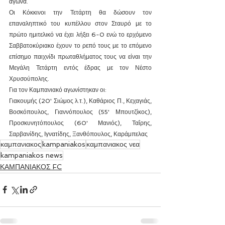
αγώνα.
Οι Κόκκινοι την Τετάρτη θα δώσουν τον 
επαναληπτικό του κυπέλλου στον Σταυρό με το 
πρώτο ημιτελικό να έχει λήξει 6-0 ενώ το ερχόμενο 
Σαββατοκύριακο έχουν το ρεπό τους με το επόμενο 
επίσημο παιχνίδι πρωταθλήματος τους να είναι την 
Μεγάλη Τετάρτη εντός έδρας με τον Νέστο 
Χρυσούπολης.
Για τον Καμπανιακό αγωνίστηκαν οι:
Γιακουμής (20' Σιώμος λ.τ.), Καθάριος Π., Κεχαγιάς, 
Βοσκόπουλος, Γιαννόπουλος (55' Μπουτζίκος), 
Προσκυνητόπουλος (60' Μανιός), Ταΐρης, 
Σαρβανίδης, Ιγνατίδης, Ξανθόπουλος, Καράμπελας
καμπανιακος
kampaniakos
καμπανιακος νεα
kampaniakos news
ΚΑΜΠΑΝΙΑΚΟΣ FC