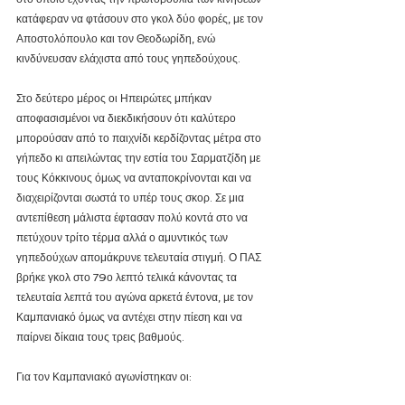
κατάφεραν να φτάσουν στο γκολ δύο φορές, με τον 
Αποστολόπουλο και τον Θεοδωρίδη, ενώ 
κινδύνευσαν ελάχιστα από τους γηπεδούχους.
Στο δεύτερο μέρος οι Ηπειρώτες μπήκαν 
αποφασισμένοι να διεκδικήσουν ότι καλύτερο 
μπορούσαν από το παιχνίδι κερδίζοντας μέτρα στο 
γήπεδο κι απειλώντας την εστία του Σαρματζίδη με 
τους Κόκκινους όμως να ανταποκρίνονται και να 
διαχειρίζονται σωστά το υπέρ τους σκορ. Σε μια 
αντεπίθεση μάλιστα έφτασαν πολύ κοντά στο να 
πετύχουν τρίτο τέρμα αλλά ο αμυντικός των 
γηπεδούχων απομάκρυνε τελευταία στιγμή. Ο ΠΑΣ 
βρήκε γκολ στο 79ο λεπτό τελικά κάνοντας τα 
τελευταία λεπτά του αγώνα αρκετά έντονα, με τον 
Καμπανιακό όμως να αντέχει στην πίεση και να 
παίρνει δίκαια τους τρεις βαθμούς.
Για τον Καμπανιακό αγωνίστηκαν οι: