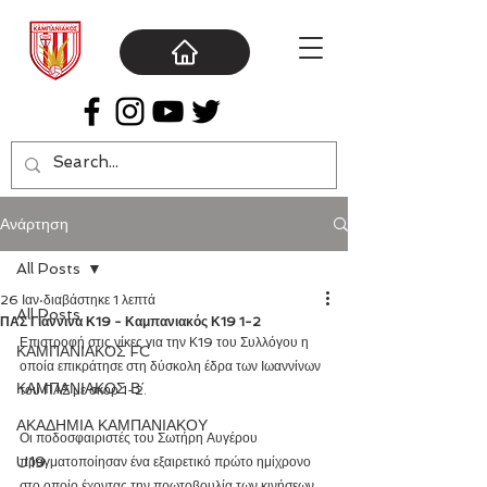
Ανάρτηση
All Posts
26 Ιαν
διαβάστηκε 1 λεπτά
All Posts
ΠΑΣ Γιάννινα Κ19 - Καμπανιακός Κ19 1-2
Επιστροφή στις νίκες για την Κ19 του Συλλόγου η 
ΚΑΜΠΑΝΙΑΚΟΣ FC
οποία επικράτησε στη δύσκολη έδρα των Ιωαννίνων 
ΚΑΜΠΑΝΙΑΚΟΣ Β΄
του ΠΑΣ με σκορ 1-2.
ΑΚΑΔΗΜΙΑ ΚΑΜΠΑΝΙΑΚΟΥ
Οι ποδοσφαιριστές του Σωτήρη Αυγέρου 
U19
πραγματοποίησαν ένα εξαιρετικό πρώτο ημίχρονο 
στο οποίο έχοντας την πρωτοβουλία των κινήσεων 