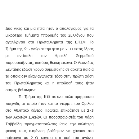
Δύο νίκες και μία ήττα ήταν ο απολογισμός για τα 
μικρότερα Τμήματα Υποδομής του Συλλόγου που 
αγωνίζονται στα Πρωταθλήματα της ΕΠΣΜ. Το 
Τμήμα της Κ15 γνώρισε την ήττα με 2-0 εκτός έδρας 
με αντίπαλο τον Ηρακλή Θερμαϊκού 
παρουσιάζοντας, ωστόσο, θετική εικόνα. Ο Λεωνίδας 
Ξενιτίδης έδωσε χρόνο συμμετοχής σε αρκετά παιδιά 
τα οποία δεν είχαν αγωνιστεί τόσο στην πρώτη φάση 
του Πρωταθλήματος και η απόδοσή τους ήταν 
σαφώς βελτιωμένη.
	Το Τμήμα της Κ13 σε ένα πολύ αμφίρροπο 
παιχνίδι, το οποίο ήταν και το ντέρμπι του Ομίλου 
στο Αθλητικό Κέντρο Πρωτέα, επικράτησε με 2-3 
των Ακριτών Συκεών. Οι ποδοσφαιριστές του Χάρη 
Σαββαΐδη πραγματοποιώντας ίσως την καλύτερη 
φετινή τους εμφάνιση βρέθηκαν να χάνουν στο 
ημίχρονο με 2-0 κόντρα στη ροή του αγώνα. 