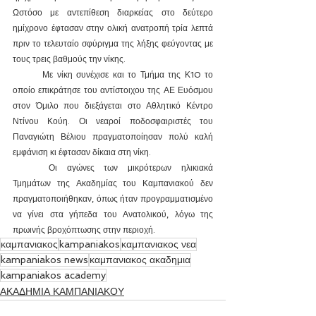
Ωστόσο με αντεπίθεση διαρκείας στο δεύτερο 
ημίχρονο έφτασαν στην ολική ανατροπή τρία λεπτά 
πριν το τελευταίο σφύριγμα της λήξης φεύγοντας με 
τους τρεις βαθμούς την νίκης.
	Με νίκη συνέχισε και το Τμήμα της Κ10 το 
οποίο επικράτησε του αντίστοιχου της ΑΕ Ευόσμου 
στον Όμιλο που διεξάγεται στο Αθλητικό Κέντρο 
Ντίνου Κούη. Οι νεαροί ποδοσφαιριστές του 
Παναγιώτη Βέλιου πραγματοποίησαν πολύ καλή 
εμφάνιση κι έφτασαν δίκαια στη νίκη.
	Οι αγώνες των μικρότερων ηλικιακά 
Τμημάτων της Ακαδημίας του Καμπανιακού δεν 
πραγματοποιήθηκαν, όπως ήταν προγραμματισμένο 
να γίνει στα γήπεδα του Ανατολικού, λόγω της 
πρωινής βροχόπτωσης στην περιοχή.
καμπανιακος
kampaniakos
καμπανιακος νεα
kampaniakos news
καμπανιακος ακαδημια
kampaniakos academy
ΑΚΑΔΗΜΙΑ ΚΑΜΠΑΝΙΑΚΟΥ