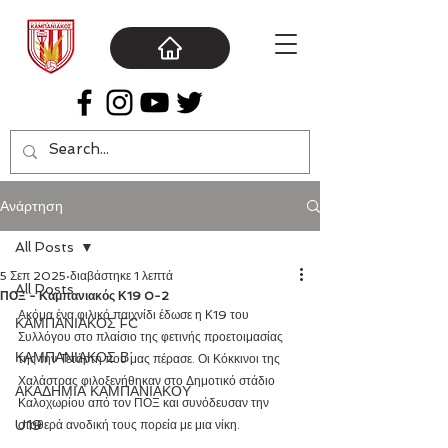
Ανάρτηση
All Posts
5 Σεπ 2025
διαβάστηκε 1 λεπτά
All Posts
ΠΟΞ - Καμπανιακός Κ19 0-2
Ακόμα ένα φιλικό παιχνίδι έδωσε η Κ19 του 
ΚΑΜΠΑΝΙΑΚΟΣ FC
Συλλόγου στο πλαίσιο της φετινής προετοιμασίας 
ΚΑΜΠΑΝΙΑΚΟΣ Β΄
της την Τετάρτη που μας πέρασε. Οι Κόκκινοι της 
Χαλάστρας φιλοξενήθηκαν στο Δημοτικό στάδιο 
ΑΚΑΔΗΜΙΑ ΚΑΜΠΑΝΙΑΚΟΥ
Καλοχωρίου από τον ΠΟΞ και συνόδευσαν την 
U19
σταθερά ανοδική τους πορεία με μια νίκη.