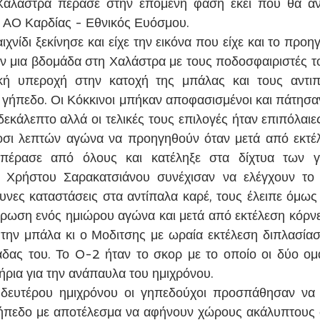
Χαλάστρα πέρασε στην επόμενη φάση εκεί που θα αντι
ύ ΑΟ Καρδίας - Εθνικός Ευόσμου.
ιχνίδι ξεκίνησε και είχε την εικόνα που είχε και το προηγ
ν μια βδομάδα στη Χαλάστρα με τους ποδοσφαιριστές τ
ική υπεροχή στην κατοχή της μπάλας και τους αντιπ
 γήπεδο. Οι Κόκκινοι μπήκαν αποφασισμένοι και πάτησαν
εκάλεπτο αλλά οι τελικές τους επιλογές ήταν επιπόλαιες
σι λεπτών αγώνα να προηγηθούν όταν μετά από εκτέλ
έρασε από όλους και κατέληξε στα δίχτυα των γη
 Χρήστου Σαρακατσιάνου συνέχισαν να ελέγχουν το πα
υνες καταστάσεις στα αντίπαλα καρέ, τους έλειπε όμως 
ωση ενός ημιώρου αγώνα και μετά από εκτέλεση κόρνερ
ην μπάλα κι ο Μοδιτσης με ωραία εκτέλεση διπλασίασε
άδας του. Το 0-2 ήταν το σκορ με το οποίο οι δύο ομ
ήρια για την ανάπαυλα του ημιχρόνου.
δευτέρου ημιχρόνου οι γηπεδούχοι προσπάθησαν να π
ήπεδο με αποτέλεσμα να αφήνουν χώρους ακάλυπτους σ