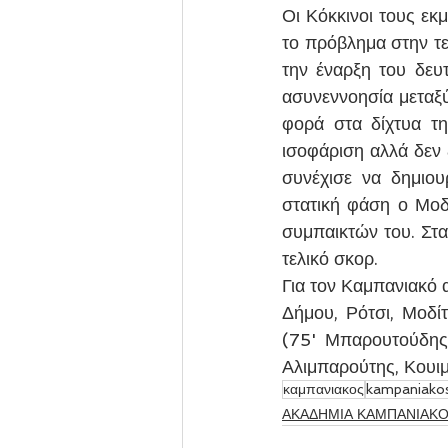
Οι Κόκκινοι τους εκ
το πρόβλημα στην τε
την έναρξη του δευ
ασυνεννοησία μεταξύ
φορά στα δίχτυα τη
ισοφάριση αλλά δεν 
συνέχισε να δημιου
στατική φάση ο Μοδί
συμπαικτών του. Στα
τελικό σκορ.
Για τον Καμπανιακό 
Δήμου, Ρότσι, Μοδί
(75' Μπαρουτούδης
Αλιμπαρούτης, Κουιμ
καμπανιακος
kampaniako
ΑΚΑΔΗΜΙΑ ΚΑΜΠΑΝΙΑΚ