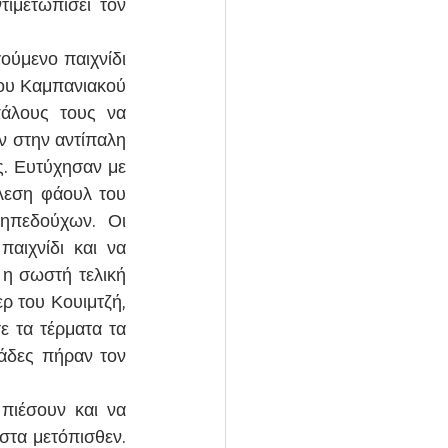
μετωπίσει τον 
ούμενο παιχνίδι 
ου Καμπανιακού 
άλους τους να 
 στην αντίπαλη 
. Ευτύχησαν με 
εση φάουλ του 
πεδούχων. Οι 
ιχνίδι και να 
η σωστή τελική 
 του Κουιμτζή, 
 τα τέρματα τα 
άδες πήραν τον 
ιέσουν και να 
τα μετόπισθεν. 