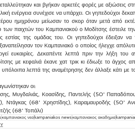
μεταλλεύτηκαν και βγήκαν αρκετές φορές με αξιώσεις στη
λική ενέργεια συνέχισε να υπάρχει. Οι γηπεδούχοι δεκαπ
τέρου ημιχρόνου μείωσαν το σκορ όταν μετά από εκτέ
 των παιχτών του Καμπανιακού ο Μοδίτσης έστειλε την
ς εστίας της ομάδας του. Οι γηπεδούχοι έδειξαν να 
ξαναπείλησαν τον Καμπανιακό ο οποίος ήλεγχε απόλυτα τ
ργεί ευκαιρίες. Δεκαπέντε λεπτά πριν την λήξη του 
τσης με κεφαλιά έκανε χατ τρικ κι έδιωξε το άγχος απ
 υπόλοιπα λεπτά της αναμέτρησης δεν άλλαξε κάτι με το 
αγωνίστηκαν οι:
τσης, Μυγδαλιάς, Κοασίδης, Παντελής (50' Παπαδόπου
), Ντάγκας (68' Χρηστίδης), Καραμαυροδής (50' Ανα
τζής (68' Τοπάλι)
s
καμπανιακος νεα
kampaniakos news
καμπανιακος ακαδημια
kampania
ΟΥ