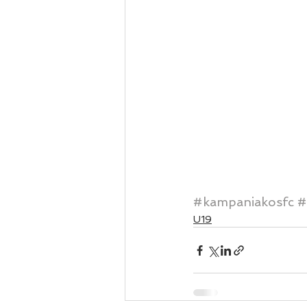
#kampaniakosfc
#
U19