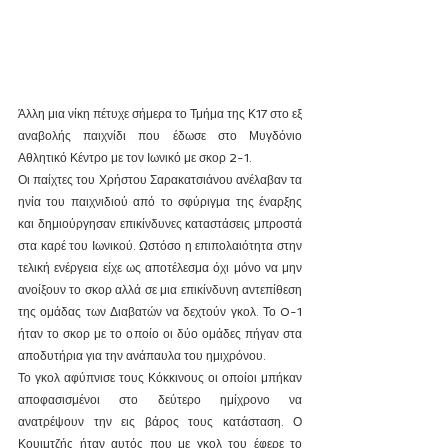
Άλλη μια νίκη πέτυχε σήμερα το Τμήμα της Κ17 στο εξ 
αναβολής παιχνίδι που έδωσε στο Μυγδόνιο 
Αθλητικό Κέντρο με τον Ιωνικό με σκορ 2-1.
Οι παίχτες του Χρήστου Σαρακατσιάνου ανέλαβαν τα 
ηνία του παιχνιδιού από το σφύριγμα της έναρξης 
και δημιούργησαν επικίνδυνες καταστάσεις μπροστά 
στα καρέ του Ιωνικού. Ωστόσο η επιπολαιότητα στην 
τελική ενέργεια είχε ως αποτέλεσμα όχι μόνο να μην 
ανοίξουν το σκορ αλλά σε μια επικίνδυνη αντεπίθεση 
της ομάδας των Διαβατών να δεχτούν γκολ. Το 0-1 
ήταν το σκορ με το οποίο οι δύο ομάδες πήγαν στα 
αποδυτήρια για την ανάπαυλα του ημιχρόνου.
Το γκολ αφύπνισε τους Κόκκινους οι οποίοι μπήκαν 
αποφασισμένοι στο δεύτερο ημίχρονο να 
ανατρέψουν την εις βάρος τους κατάσταση. Ο 
Κουιμτζής ήταν αυτός που με γκολ του έφερε το 