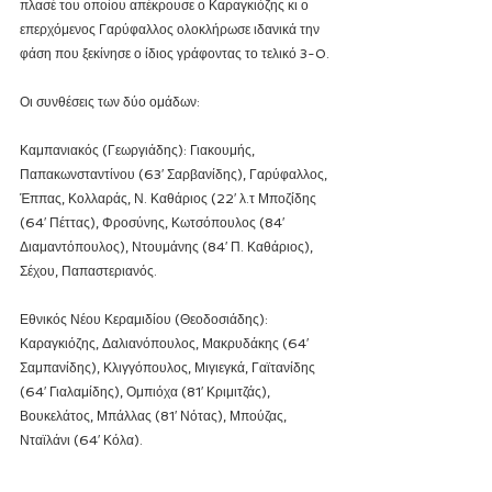
πλασέ του οποίου απέκρουσε ο Καραγκιόζης κι ο 
επερχόμενος Γαρύφαλλος ολοκλήρωσε ιδανικά την 
φάση που ξεκίνησε ο ίδιος γράφοντας το τελικό 3-0.
Οι συνθέσεις των δύο ομάδων:
Καμπανιακός (Γεωργιάδης): Γιακουμής, 
Παπακωνσταντίνου (63′ Σαρβανίδης), Γαρύφαλλος, 
Έππας, Κολλαράς, Ν. Καθάριος (22′ λ.τ Μποζίδης 
(64′ Πέττας), Φροσύνης, Κωτσόπουλος (84′ 
Διαμαντόπουλος), Ντουμάνης (84′ Π. Καθάριος), 
Σέχου, Παπαστεριανός.
Εθνικός Νέου Κεραμιδίου (Θεοδοσιάδης): 
Καραγκιόζης, Δαλιανόπουλος, Μακρυδάκης (64′ 
Σαμπανίδης), Κλιγγόπουλος, Μιγιεγκά, Γαϊτανίδης 
(64′ Γιαλαμίδης), Ομπιόχα (81′ Κριμιτζάς), 
Βουκελάτος, Μπάλλας (81′ Νότας), Μπούζας, 
Νταϊλάνι (64′ Κόλα).