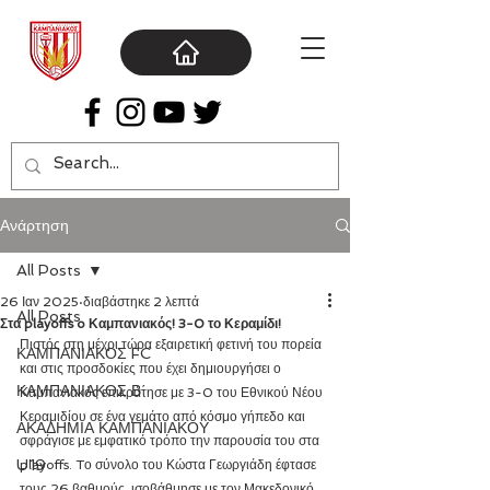
Ανάρτηση
All Posts
26 Ιαν 2025
διαβάστηκε 2 λεπτά
All Posts
Στα playoffs o Καμπανιακός! 3-0 το Κεραμίδι!
Πιστός στη μέχρι τώρα εξαιρετική φετινή του πορεία 
ΚΑΜΠΑΝΙΑΚΟΣ FC
και στις προσδοκίες που έχει δημιουργήσει ο 
ΚΑΜΠΑΝΙΑΚΟΣ Β΄
Καμπανιακός επικράτησε με 3-0 του Εθνικού Νέου 
Κεραμιδίου σε ένα γεμάτο από κόσμο γήπεδο και 
ΑΚΑΔΗΜΙΑ ΚΑΜΠΑΝΙΑΚΟΥ
σφράγισε με εμφατικό τρόπο την παρουσία του στα 
U19
playoffs. Tο σύνολο του Κώστα Γεωργιάδη έφτασε 
τους 26 βαθμούς, ισοβάθμησε με τον Μακεδονικό 