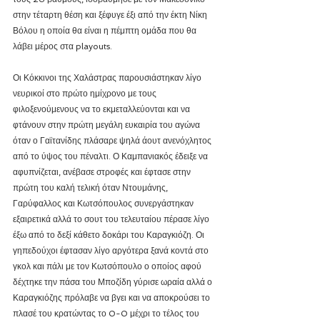
στην τέταρτη θέση και ξέφυγε έξι από την έκτη Νίκη 
Βόλου η οποία θα είναι η πέμπτη ομάδα που θα 
λάβει μέρος στα playouts.
Οι Κόκκινοι της Χαλάστρας παρουσιάστηκαν λίγο 
νευρικοί στο πρώτο ημίχρονο με τους 
φιλοξενούμενους να το εκμεταλλεύονται και να 
φτάνουν στην πρώτη μεγάλη ευκαιρία του αγώνα 
όταν ο Γαϊτανίδης πλάσαρε ψηλά άουτ ανενόχλητος 
από το ύψος του πέναλτι. Ο Καμπανιακός έδειξε να 
αφυπνίζεται, ανέβασε στροφές και έφτασε στην 
πρώτη του καλή τελική όταν Ντουμάνης, 
Γαρύφαλλος και Κωτσόπουλος συνεργάστηκαν 
εξαιρετικά αλλά το σουτ του τελευταίου πέρασε λίγο 
έξω από το δεξί κάθετο δοκάρι του Καραγκιόζη. Οι 
γηπεδούχοι έφτασαν λίγο αργότερα ξανά κοντά στο 
γκολ και πάλι με τον Κωτσόπουλο ο οποίος αφού 
δέχτηκε την πάσα του Μποζίδη γύρισε ωραία αλλά ο 
Καραγκιόζης πρόλαβε να βγει και να αποκρούσει το 
πλασέ του κρατώντας το 0-0 μέχρι το τέλος του 