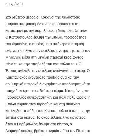
ημιχρόνου.
Στο δεύτερο μέρος οι Κόκκινοι της Χαλάστρας 
μπήκαν αποφασισμένοι να σκοράρουν και το 
κατάφεραν με την συμπλήρωση δεκαπέντε λεπτών. 
Ο Κωτσόπουλος έκλεψε την μπάλα, τροφοδότησε 
τον Φροσύνη, ο οποίος μετά από ωραία ατομική 
ενέργεια και λίγο πριν εκτελέσει ανατράπηκε από τον 
Μιγιενγκά μέσα στη μεγάλη περιοχή κερδίζοντας 
πέναλτι και την αποβολή του αντιπάλου του. Ο 
Έππας ανέλαβε την εκτέλεση ανοίγοντας το σκορ. Ο 
Καμπανιακός έχοντας το προβάδισμα και την 
αριθμητική υπεροχή διαχειρίστηκε υποδειγματικά το 
παιχνίδι κι έφτασε σε δεύτερο τέρμα. Ντουμάνης και 
Γαρύφαλλος συνεργάστηκαν και πάλι πολύ ωραία, η 
μπάλα γύρισε στον Φροσύνη και στη συνέχεια 
κατέληξε στα πόδια του Κωτσόπουλου ο οποίος την 
έστειλε στα δίχτυα. Το σκορ έκλεισε λίγο αργότερα 
όταν ο Γαρύφαλλος έκλεψε στο κέντρο, ο 
Διαμαντόπουλος βρήκε με ωραία πάσα τον Πέττα το 