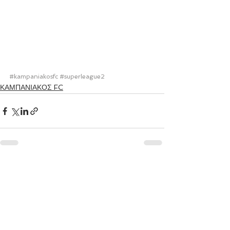
#kampaniakosfc
#superleague2
ΚΑΜΠΑΝΙΑΚΟΣ FC
Εμφάνιση όλων
Πρόσφατες αναρτήσεις