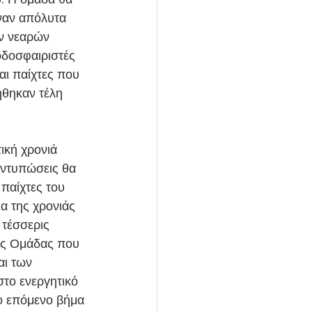
ναν απόλυτα 
ων νεαρών 
οδοσφαιριστές 
ι παίχτες που 
θηκαν τέλη 
εντυπώσεις θα 
παίχτες του 
α της χρονιάς 
 τέσσερις 
ης Ομάδας που 
ι των 
το ενεργητικό 
το επόμενο βήμα 