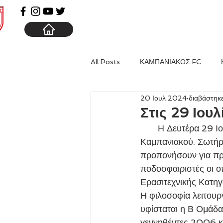
ΑΡΧΙΚΗ
ΚΑΜΠΑΝΙΑ
All Posts
ΚΑΜΠΑΝΙΑΚΟΣ FC
20 Ιουλ 2024
διαβάστηκ
Στις 29 Ιουλ
       Η Δευτέρα 29 Ιουλίου ορίστηκε ως η μέρα έναρξης της προετοιμασίας της Κ19 του 
Καμπανιακού. Σωτήρ
προπονήσουν για πρ
ποδοσφαιριστές οι ο
Ερασιτεχνικής Κατη
Η φιλοσοφία λειτουρ
υφίσταται η Β Ομάδα
γεννηθέντες 2006 κα