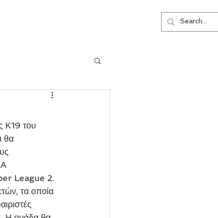
ΕΠΙΚΟΙΝΩΝΙΑ
 θα 
υς 
 Α 
per League 2. 
τών, τα οποία 
αιριστές 
. Η ομάδα θα 