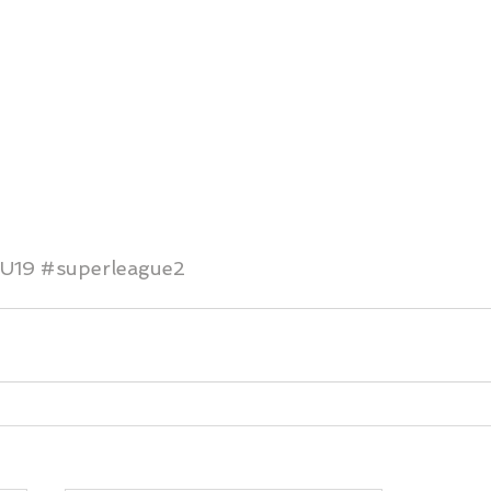
U19
#superleague2