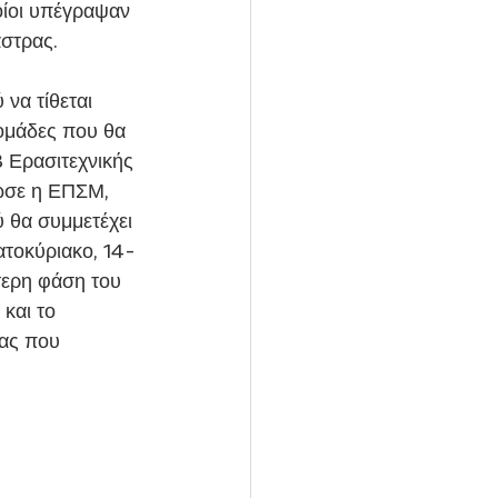
ίοι υπέγραψαν 
άστρας.
ομάδες που θα 
 Ερασιτεχνικής 
ωσε η ΕΠΣΜ, 
 θα συμμετέχει 
ατοκύριακο, 14-
τερη φάση του 
και το 
ας που 