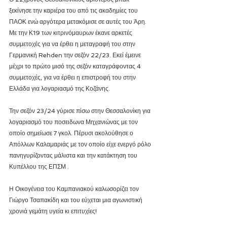
ξεκίνησε την καριέρα του από τις ακαδημίες του 
ΠΑΟΚ ενώ αργότερα μετακόμισε σε αυτές του Άρη. 
Με την Κ19 των κιτρινόμαυρων έκανε αρκετές 
συμμετοχές για να έρθει η μεταγραφή του στην 
Γερμανική Rehden την σεζόν 22/23. Εκεί έμεινε 
μέχρι το πρώτο μισό της σεζόν καταγράφοντας 4 
συμμετοχές, για να έρθει η επιστροφή του στην 
Ελλάδα για λογαριασμό της Κοζάνης. 
Την σεζόν 23/24 γύρισε πίσω στην Θεσσαλονίκη για 
λογαριασμό του ποσειδωνα Μηχανιώνας με τον 
οποίο σημείωσε 7 γκολ. Πέρυσι ακολούθησε ο 
Απόλλων Καλαμαριάς με τον οποίο είχε ενεργό ρόλο 
πανηγυρίζοντας μάλιστα και την κατάκτηση του 
Κυπέλλου της ΕΠΣΜ . 
Η Οικογένεια του Καμπανιακού καλωσορίζει τον 
Γιώργο Τσαπακίδη και του εύχεται μια αγωνιστική 
χρονιά γεμάτη υγεία κι επιτυχίες!