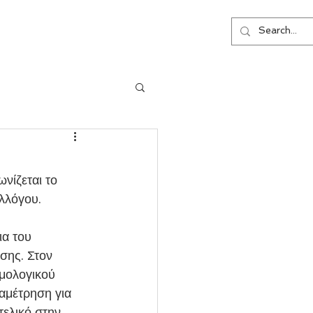
ΕΠΙΚΟΙΝΩΝΙΑ
νίζεται το 
λλόγου. 
ια του 
σης. Στον 
μολογικού 
αμέτρηση για 
τελικό στην 