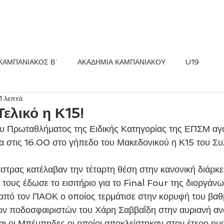
ΚΟΣ FC
ΝΕΑ
ΑΚΑΔΗΜΙΑ
ΚΑΜΠΑΝΙΑΚΟΣ Β΄
ΑΚΑΔΗΜΙΑ ΚΑΜΠΑΝΙΑΚΟΥ
U19
1 λεπτά
Τελικό η Κ15!
ου Πρωταθλήματος της Ειδικής Κατηγορίας της ΕΠΣΜ αγω
 στις 16.00 στο γήπεδο του Μακεδονικού η Κ15 του Συ
στρας κατέλαβαν την τέταρτη θέση στην κανονική διάρκε
ους έδωσε το εισιτήριο για το Final Four της διοργάνω
 από τον ΠΑΟΚ ο οποίος τερμάτισε στην κορυφή του βαθ
ων ποδοσφαιριστών του Χάρη Σαββαΐδη στην αυριανή αν
ναι οι Μπέμπηδες οι οποίοι αποκλείστηκαν στον έτερο ημι