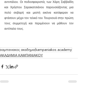
αντιπάλου. Οι ποδοσφαιριστές των Χάρη Σαββαΐδη 
και Χρήστου Σαρακατσιάνου παρουσιάζοντας μια 
πολύ σοβαρή και μεστή εικόνα κατάφεραν να 
φτάσουν μέχρι τον τελικό του Τουρνουά στην πρώτη 
τους συμμετοχή και περιμένουν να μάθουν τον 
αντίπαλο τους.
καμπανιακος ακαδημια
kampaniakos academy
ΑΚΑΔΗΜΙΑ ΚΑΜΠΑΝΙΑΚΟΥ
Εμφάνιση όλων
Πρόσφατες αναρτήσεις