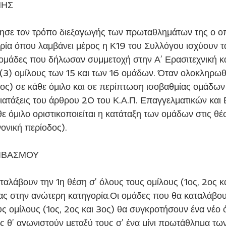
ΝΗΣ
σε τον τρόπο διεξαγωγής των πρωταθλημάτων της ο οπο
ρία όπου λαμβάνει μέρος η Κ19 του Συλλόγου ισχύουν τ
 ομάδες που δήλωσαν συμμετοχή στην Α’ Ερασιτεχνική κ
 (3) ομίλους των 15 και των 16 ομάδων. Όταν ολοκληρωθο
ρος) σε κάθε όμιλο και σε περίπτωση ισοβαθμίας ομάδων 
διατάξεις του άρθρου 20 του Κ.Α.Π. Επαγγελματικών και 
ε όμιλο οριστικοποιείται η κατάταξη των ομάδων στις θέσ
νονική περίοδος).
ΙΒΑΣΜΟΥ
αλάβουν την 1η θέση σ’ όλους τους ομίλους (1ος, 2ος κα
ίας στην ανώτερη κατηγορία.Οι ομάδες που θα καταλάβουν
ς ομίλους (1ος, 2ος και 3ος) θα συγκροτήσουν ένα νέο ό
ς θ’ αγωνιστούν μεταξύ τους σ’ ένα μίνι πρωτάθλημα των