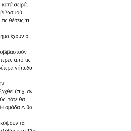
 κατά σειρά, 
οβιβασμού 
ις θέσεις 11 
ημα έχουν οι 
ποβιβαστούν 
τερες από τις 
δέτερα γήπεδα 
ων 
χθεί (π.χ. αν 
ς, τότε θα 
 Η ομάδα Α θα 
οκύψουν τα 
ταλάβουν τη 12η 