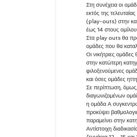
Στη συνέχεια οι ομάδ
εκτός της τελευταία
(play-outs) στην κα
έως 14 στους ομίλου
Στα play outs θα προ
ομάδες που θα καταλ
Οι νικήτριες ομάδες
στην κατώτερη κατηγ
φιλοξενούμενες ομάδ
και όσες ομάδες ηττ
Σε περίπτωση, όμως,
διαγωνιζομένων ομάδ
η ομάδα Α συγκεντρώ
προκύψει βαθμολογικ
παραμείνει στην κατη
Αντίστοιχη διαδικασ
ζευγάρια 12 - 15 κα