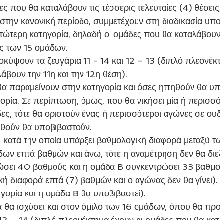
ες που θα καταλάβουν τις τέσσερις τελευταίες (4) θέσεις,
ς στην κανονική περίοδο, συμμετέχουν στη διαδικασία υπ
τώτερη κατηγορία, δηλαδή οι ομάδες που θα καταλάβουν τ
ς των 15 ομάδων.
κύψουν τα ζευγάρια 11 - 14 και 12 – 13 (διπλό πλεονέκτ
άβουν την 11η και την 12η θέση).
 θα παραμείνουν στην κατηγορία και όσες ηττηθούν θα υ
ορία. Σε περίπτωση, όμως, που θα νικήσει μία ή περισσό
ες, τότε θα οριστούν ένας ή περισσότεροι αγώνες σε ου
ηθούν θα υποβιβαστούν.
 κατά την οποία υπάρξει βαθμολογική διαφορά μεταξύ τ
ων επτά βαθμών και άνω, τότε η αναμέτρηση δεν θα διεξα
σει 40 βαθμούς και η ομάδα Β συγκεντρώσει 33 βαθμού
ή διαφορά επτά (7) βαθμών και ο αγώνας δεν θα γίνει).
γορία και η ομάδα Β θα υποβιβαστεί).
ία θα ισχύσει και στον όμιλο των 16 ομάδων, όπου θα πρ
ι 13 – 14 (διπλό πλεονέκτημα έχουν οι ομάδες που θα κα