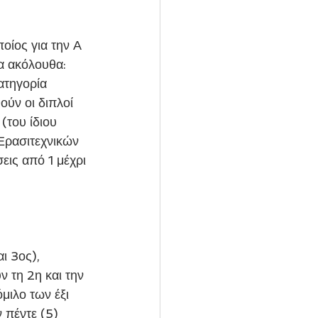
ίος για την Α 
α ακόλουθα:
ατηγορία 
ύν οι διπλοί 
(του ίδιου 
Ερασιτεχνικών 
εις από 1 μέχρι 
ι 3ος), 
 τη 2η και την 
μιλο των έξι 
 πέντε (5) 