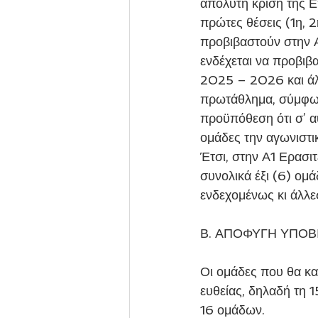
απόλυτη κρίση της Ε
πρώτες θέσεις (1η, 
προβιβαστούν στην Α
ενδέχεται να προβιβ
2025 – 2026 και άλλ
πρωτάθλημα, σύμφωνα
προϋπόθεση ότι σ’ α
ομάδες την αγωνιστ
Έτσι, στην Α1 Ερασι
συνολικά έξι (6) ομά
ενδεχομένως κι άλλε
Β. ΑΠΟΦΥΓΗ ΥΠΟ
Οι ομάδες που θα κα
ευθείας, δηλαδή τη 
16 ομάδων.