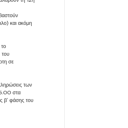
βαστούν 
ιλο) και ακόμη 
 το 
 του 
ρτη σε 
ληρώσεις των 
6.00 στα 
ς β’ φάσης του 