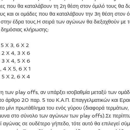
ες που θα καταλάβουν τη 2η θέση στον όμιλό τους θα δ
υς και οι ομάδες που θα καταλάβουν την 3η θέση στον ό
στην έδρα τους.Η σειρά των αγώνων θα διεξαχθούν με 
ν δημόσιας κλήρωσης:
 5 Χ 3, 6 Χ 2
, 2 Χ 4, 3 Χ 6
 3 Χ 4, 5 Χ 6 
, 4 Χ 5, 6 Χ 1
, 5 Χ 2, 6 Χ 4
 των play offs, αν υπάρξει ισοβαθμία μεταξύ των ομάδ
ο άρθρο 20 παρ. 5 του Κ.Α.Π. Επαγγελματικών και Ερασ
ο μίνι πρωτάθλημα του ενός γύρου (διαφορά τερμάτων,
άμυνα στο σύνολο των αγώνων των play offs).Σε περίπτ
εί αγώνας σε ουδέτερο γήπεδο, τότε αυτό θα επιλεγεί σύ