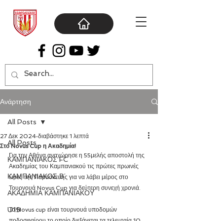
Ανάρτηση
All Posts
27 Δεκ 2024
διαβάστηκε 1 λεπτά
All Posts
Στο Novus Cup η Ακαδημία!
Για την Αθήνα αναχώρησε η 55μελής αποστολή της 
ΚΑΜΠΑΝΙΑΚΟΣ FC
Ακαδημίας του Καμπανιακού τις πρώτες πρωινές 
ΚΑΜΠΑΝΙΑΚΟΣ Β΄
ώρες της Παρασκευής για να λάβει μέρος στο 
Τουρνουά Novus Cup για δεύτερη συνεχή χρονιά.
ΑΚΑΔΗΜΙΑ ΚΑΜΠΑΝΙΑΚΟΥ
U19
Το Novus cup είναι τουρνουά υποδομών 
ποδοσφαίρου το οποίο διεξάγεται τα τελευταία 10 