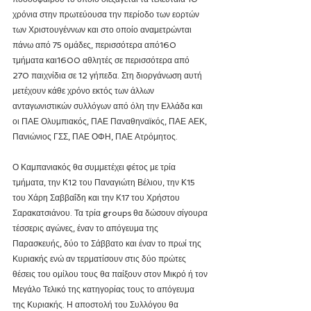
χρόνια στην πρωτεύουσα την περίοδο των εορτών 
των Χριστουγέννων και στο οποίο αναμετρώνται 
πάνω από 75 ομάδες, περισσότερα από160 
τμήματα και1600 αθλητές σε περισσότερα από 
270 παιχνίδια σε 12 γήπεδα. Στη διοργάνωση αυτή 
μετέχουν κάθε χρόνο εκτός των άλλων 
ανταγωνιστικών συλλόγων από όλη την Ελλάδα και 
οι ΠΑΕ Ολυμπιακός, ΠΑΕ Παναθηναϊκός, ΠΑΕ ΑΕΚ, 
Πανιώνιος ΓΣΣ, ΠΑΕ ΟΦΗ, ΠΑΕ Ατρόμητος.
Ο Καμπανιακός θα συμμετέχει φέτος με τρία 
τμήματα, την Κ12 του Παναγιώτη Βέλιου, την Κ15 
του Χάρη Σαββαΐδη και την Κ17 του Χρήστου 
Σαρακατσιάνου. Τα τρία groups θα δώσουν σίγουρα 
τέσσερις αγώνες, έναν το απόγευμα της 
Παρασκευής, δύο το Σάββατο και έναν το πρωί της 
Κυριακής ενώ αν τερματίσουν στις δύο πρώτες 
θέσεις του ομίλου τους θα παίξουν στον Μικρό ή τον 
Μεγάλο Τελικό της κατηγορίας τους το απόγευμα 
της Κυριακής. Η αποστολή του Συλλόγου θα 